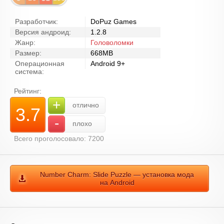
Разработчик:
DoPuz Games
Версия андроид:
1.2.8
Жанр:
Головоломки
Размер:
668MB
Операционная
Android 9+
система:
Рейтинг:
+
отлично
3.7
-
плохо
Всего проголосовало: 7200
Number Charm: Slide Puzzle — установка мода
на Android