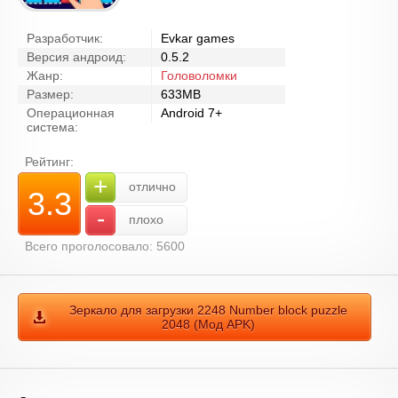
Разработчик:
Evkar games
Версия андроид:
0.5.2
Жанр:
Головоломки
Размер:
633MB
Операционная
Android 7+
система:
Рейтинг:
+
отлично
3.3
-
плохо
Всего проголосовало: 5600
Зеркало для загрузки 2248 Number block puzzle
2048 (Мод APK)