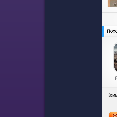
Пох
Комм