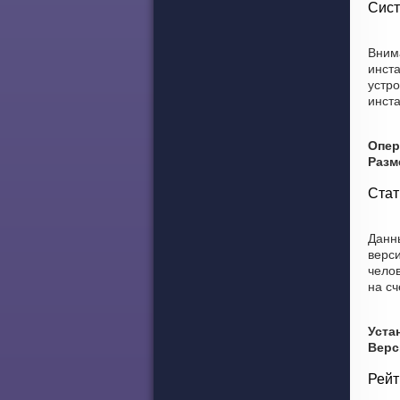
Сист
Внима
инст
устро
инст
Опер
Разм
Стат
Данны
верси
челов
на сч
Уста
Верс
Рейт