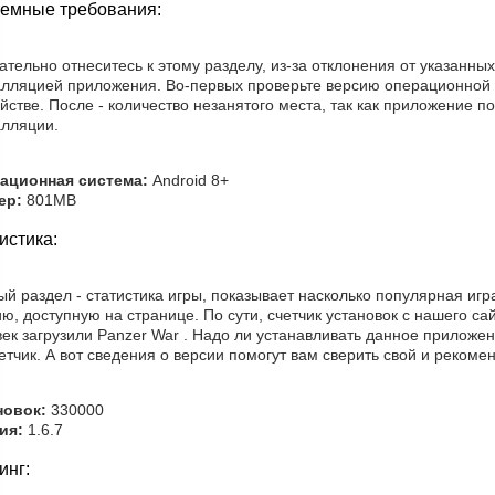
емные требования:
тельно отнеситесь к этому разделу, из-за отклонения от указанн
алляцией приложения. Во-первых проверьте версию операционной
йстве. После - количество незанятого места, так как приложение п
алляции.
ационная система:
Android 8+
ер:
801MB
истика:
й раздел - статистика игры, показывает насколько популярная игр
ю, доступную на странице. По сути, счетчик установок с нашего с
ек загрузили Panzer War . Надо ли устанавливать данное приложен
етчик. А вот сведения о версии помогут вам сверить свой и реком
новок:
330000
ия:
1.6.7
инг: