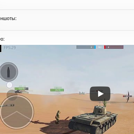
иншоты:
о: