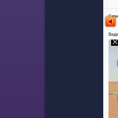
Скр
Виде