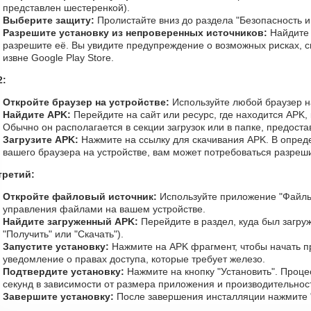
представлен шестеренкой).
Выберите защиту:
Пролистайте вниз до раздела "Безопасность 
Разрешите установку из непроверенных источников:
Найдите 
разрешите её. Вы увидите предупреждение о возможных рисках, 
извне Google Play Store.
2:
Откройте браузер на устройстве:
Используйте любой браузер на
Найдите APK:
Перейдите на сайт или ресурс, где находится APK, 
Обычно он располагается в секции загрузок или в папке, предост
Загрузите APK:
Нажмите на ссылку для скачивания APK. В опреде
вашего браузера на устройстве, вам может потребоваться разреши
третий:
Откройте файловый источник:
Используйте приложение "Файлы
управления файлами на вашем устройстве.
Найдите загруженный APK:
Перейдите в раздел, куда был загру
"Получить" или "Скачать").
Запустите установку:
Нажмите на APK фрагмент, чтобы начать пр
уведомление о правах доступа, которые требует железо.
Подтвердите установку:
Нажмите на кнопку "Установить". Проце
секунд в зависимости от размера приложения и производительност
Завершите установку:
После завершения инсталляции нажмите "