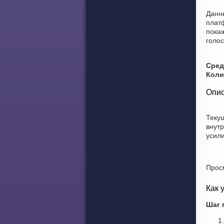
Данн
плат
покаж
голос
Сред
Коли
Опис
Теку
внут
усил
Прос
Как 
Шаг 