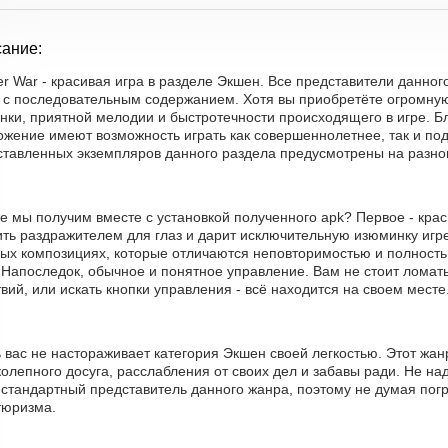
ание:
r War - красивая игра в разделе Экшен. Все представители данног
, с последовательным содержанием. Хотя вы приобретёте огромную
инки, приятной мелодии и быстротечности происходящего в игре. 
жение имеют возможность играть как совершеннолетнее, так и подр
ставленных экземпляров данного раздела предусмотрены на разн
е мы получим вместе с установкой полученного apk? Первое - крас
ить раздражителем для глаз и дарит исключительную изюминку игре
вых композициях, которые отличаются неповторимостью и полность
 Напоследок, обычное и понятное управление. Вам не стоит ломат
вий, или искать кнопки управления - всё находится на своем месте
 вас не настораживает категория Экшен своей легкостью. Этот жа
олепного досуга, расслабления от своих дел и забавы ради. Не на
 стандартный представитель данного жанра, поэтому не думая пог
тюризма.