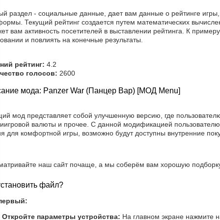
ый раздел - социальные данные, дает вам данные о рейтинге игры
формы. Текущий рейтинг создается путем математических вычисле
ет вам активность посетителей в выставлении рейтинга. К примеру
овании и повлиять на конечные результаты.
ний рейтинг:
4.2
чество голосов:
2600
ание мода: Panzer War (Панцер Вар) [МОД Menu]
щий мод представляет собой улучшенную версию, где пользователю
риигровой валюты и прочее. С данной модификацией пользователю
ия для комфортной игры, возможно будут доступны внутренние поку
матривайте наш сайт почаще, а мы соберём вам хорошую подборку
установить файл?
первый:
Откройте параметры устройства:
На главном экране нажмите на