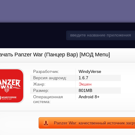
ачать Panzer War (Панцер Вар) [МОД Menu]
Разработчик:
WindyVerse
Версия андроид:
1.6.7
Жанр:
Экшен
Размер:
801MB
Операционная
Android 8+
система:
Panzer War: качественный источник загр