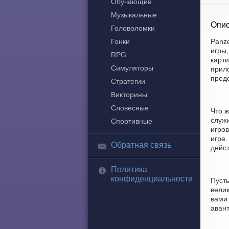
Обучающие
Музыкальные
Опис
Головоломки
Гонки
Panze
игры
RPG
карт
Симуляторы
прило
пред
Стратегии
Викторины
Словесные
Что ж
служ
Спортивные
игро
игре.
Обратная связь
дейст
Политика
конфиденциальности
Пусть
велик
вами
аван