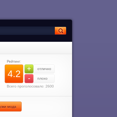
Рейтинг:
+
отлично
4.2
-
плохо
Всего проголосовало: 2600
узки мода