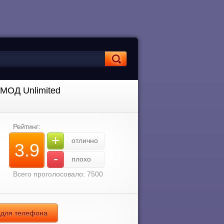
 [МОД Unlimited
Рейтинг:
+
отлично
3.9
-
плохо
Всего проголосовало: 7500
д для телефона