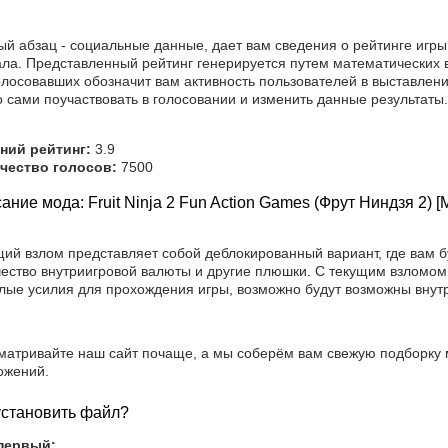
й абзац - социальные данные, дает вам сведения о рейтинге игры
ала. Представленный рейтинг генерируется путем математических 
лосовавших обозначит вам активность пользователей в выставлени
 сами поучаствовать в голосовании и изменить данные результаты.
ний рейтинг:
3.9
чество голосов:
7500
ание мода: Fruit Ninja 2 Fun Action Games (Фрут Ниндзя 2) 
щий взлом представляет собой деблокированный вариант, где вам б
чество внутриигровой валюты и другие плюшки. С текущим взломом 
лые усилия для прохождения игры, возможно будут возможны внут
матривайте наш сайт почаще, а мы соберём вам свежую подборку 
ожений.
установить файл?
первый: