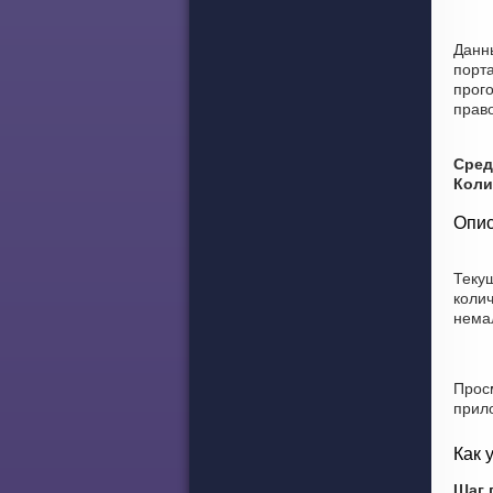
Данны
порт
прого
право
Сред
Коли
Опис
Теку
коли
нема
Прос
прил
Как 
Шаг 