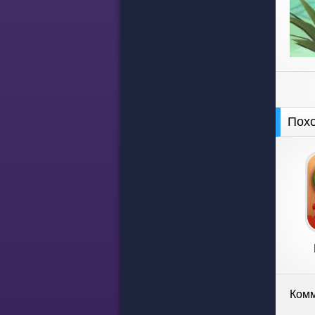
Пох
Комм