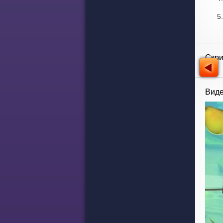
Скр
Виде