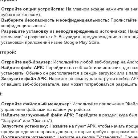
Откройте опции устройства:
На главном экране нажмите на зна
зубчатым колесом).
Выберите безопасность и конфиденциальность:
Пролистайте 
конфиденциальность".
Разрешите установку из неподтвержденных источников:
Найд
источники" и разрешите её. Вы увидите предупреждение о потенци
установкой приложений извне Google Play Store.
второй:
Откройте веб-браузер:
Используйте любой веб-браузер на Andro
Найдите файл APK:
Перейдите на веб-сайт или источник, где на
установить. Обычно он располагается в секции загрузок или в пап
Загрузите файл APK:
Нажмите на ссылку для загрузки файла APK
от вашего веб-обозревателя, вам может потребоваться разрешить 
3:
Откройте файловый менеджер:
Используйте приложение "Файл
управления файлами на вашем устройстве.
Найдите загруженный файл APK:
Перейдите в раздел, куда был
"Загрузки" или "Скачать").
Запустите установку:
Нажмите на пункт APK, чтобы начать проце
предупреждение о правах доступа, которые требует программное
Подтвердите установку:
Нажмите на кнопку "Установить". Проце