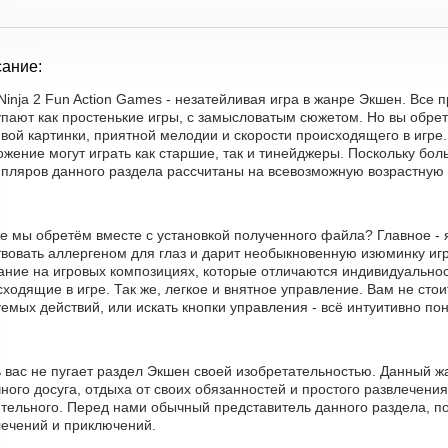
ание:
 Ninja 2 Fun Action Games - незатейливая игра в жанре Экшен. Все
упают как простенькие игры, с замысловатым сюжетом. Но вы обрет
вой картинки, приятной мелодии и скорости происходящего в игре
жение могут играть как старшие, так и тинейджеры. Поскольку бо
мпляров данного раздела рассчитаны на всевозможную возрастную 
е мы обретём вместе с установкой полученного файла? Главное - 
вовать аллергеном для глаз и дарит необыкновенную изюминку игр
ание на игровых композициях, которые отличаются индивидуальнос
ходящие в игре. Так же, легкое и внятное управление. Вам не сто
емых действий, или искать кнопки управления - всё интуитивно пон
ь вас не пугает раздел Экшен своей изобретательностью. Данный 
ного досуга, отдыха от своих обязанностей и простого развлечения
тельного. Перед нами обычный представитель данного раздела, по
лечений и приключений.