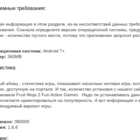
емные требования:
ая информация в этом разделе, из-за несоответствий данных треб
ожения. Сначала определите версию операционной системы, преду
е - количество пустого места, потому что приложение запросит рес
ационная система:
Android 7+
ер:
365MB
истика:
й абзац - статистика игры, показывает насколько хитовая игра, к
ю, доступную на портале. И так, количество установок с нашего сай
ковали Fruit Ninja 2 Fun Action Games . Надо ли устанавливать да
очитаете ориентироваться на популярность. А вот информация о в
мендуемый вариант игры.
новок:
380000
ия:
1.6.8
инг: