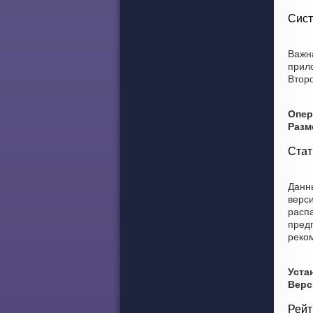
Сист
Важн
прил
Второ
Опер
Разм
Стат
Данны
верси
распа
предп
реко
Уста
Верс
Рейт