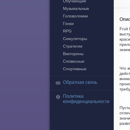
Обучающие
Музыкальные
Головоломки
Опис
Гонки
Fruit
RPG
выст
Симуляторы
краси
прило
Стратегии
экзе
Викторины
Словесные
Что ж
Спортивные
дейст
вним
Обратная связь
проис
требу
Политика
конфиденциальности
Пуст
отлич
значи
разв