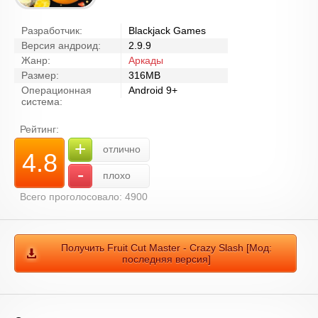
Разработчик:
Blackjack Games
Версия андроид:
2.9.9
Жанр:
Аркады
Размер:
316MB
Операционная
Android 9+
система:
Рейтинг:
+
отлично
4.8
-
плохо
Всего проголосовало: 4900
Получить Fruit Cut Master - Crazy Slash [Мод:
последняя версия]