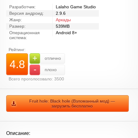
Разработчик:
Lalaho Game Studio
Версия андроид:
2.9.6
Жанр:
Аркады
Размер:
539MB
Операционная
Android 8+
система:
Рейтинг:
+
отлично
4.8
-
плохо
Всего проголосовало: 3500
Fruit hole: Black hole (Взломанный мод) —
загрузить бесплатно
Описание: