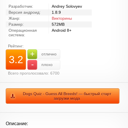
Разработчик:
Andrey Solovyev
Версия андроид:
1.8.9
Жанр:
Викторины
Размер:
572MB
Операционная
Android 8+
система:
Рейтинг:
+
отлично
3.2
-
плохо
Всего проголосовало: 6700
Dogs Quiz - Guess All Breeds! — быстрый старт
загрузки мода
Описание: