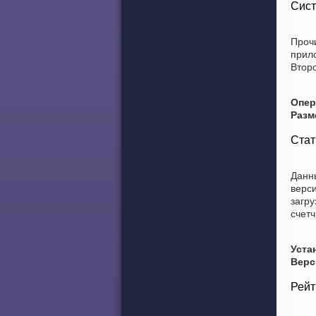
Сист
Прочи
прил
Второ
Опер
Разм
Стат
Данны
верси
загру
счетч
Уста
Верс
Рейт