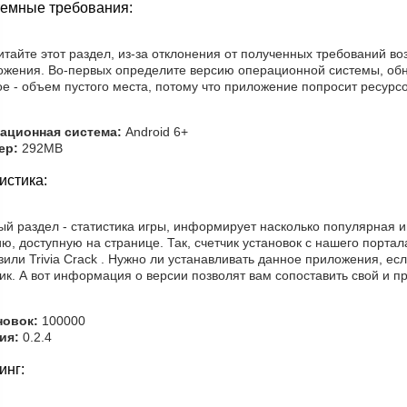
емные требования:
тайте этот раздел, из-за отклонения от полученных требований в
ожения. Во-первых определите версию операционной системы, обн
е - объем пустого места, потому что приложение попросит ресурс
ационная система:
Android 6+
ер:
292MB
истика:
й раздел - статистика игры, информирует насколько популярная иг
ю, доступную на странице. Так, счетчик установок с нашего портал
зили Trivia Crack . Нужно ли устанавливать данное приложения, е
ик. А вот информация о версии позволят вам сопоставить свой и 
новок:
100000
ия:
0.2.4
инг: