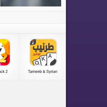
ack 2
Tarneeb & Syrian
Tarneeb 41