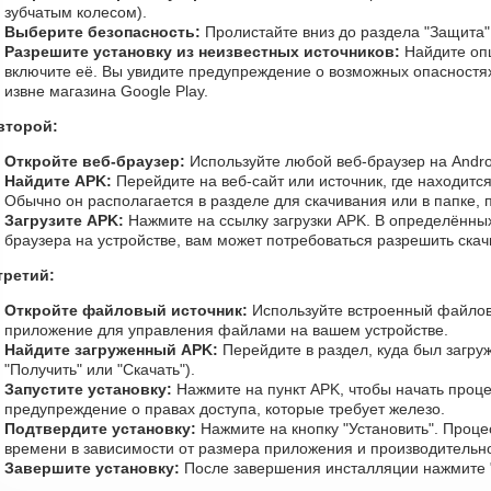
зубчатым колесом).
Выберите безопасность:
Пролистайте вниз до раздела "Защита"
Разрешите установку из неизвестных источников:
Найдите оп
включите её. Вы увидите предупреждение о возможных опасностях
извне магазина Google Play.
второй:
Откройте веб-браузер:
Используйте любой веб-браузер на Andro
Найдите APK:
Перейдите на веб-сайт или источник, где находится
Обычно он располагается в разделе для скачивания или в папке,
Загрузите APK:
Нажмите на ссылку загрузки APK. В определённых
браузера на устройстве, вам может потребоваться разрешить скач
третий:
Откройте файловый источник:
Используйте встроенный файлов
приложение для управления файлами на вашем устройстве.
Найдите загруженный APK:
Перейдите в раздел, куда был загру
"Получить" или "Скачать").
Запустите установку:
Нажмите на пункт APK, чтобы начать проце
предупреждение о правах доступа, которые требует железо.
Подтвердите установку:
Нажмите на кнопку "Установить". Проце
времени в зависимости от размера приложения и производительно
Завершите установку:
После завершения инсталляции нажмите "