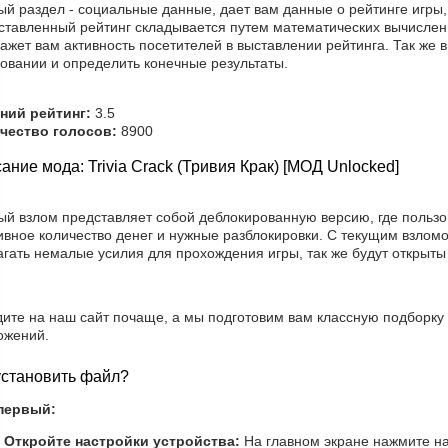
й раздел - социальные данные, дает вам данные о рейтинге игры,
ставленный рейтинг складывается путем математических вычислен
ажет вам активность посетителей в выставлении рейтинга. Так же 
овании и определить конечные результаты.
ний рейтинг:
3.5
чество голосов:
8900
ание мода: Trivia Crack (Тривия Крак) [МОД Unlocked]
ый взлом представляет собой деблокированную версию, где польз
ивное количество денег и нужные разблокировки. С текущим взлом
гать немалые усилия для прохождения игры, так же будут открыты
дите на наш сайт почаще, а мы подготовим вам классную подборку
ожений.
установить файл?
первый:
Откройте настройки устройства:
На главном экране нажмите на