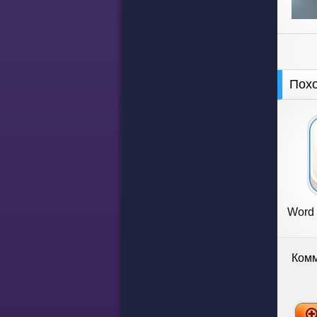
Пох
Word 
Комм