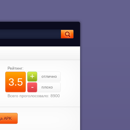
Рейтинг:
+
отлично
3.5
-
плохо
Всего проголосовало: 8900
да APK