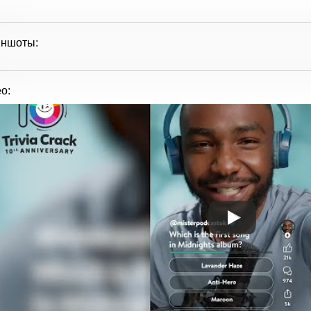
иншоты:
о: