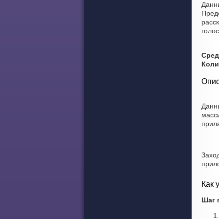
Данны
Пред
расск
голос
Сред
Коли
Опис
Данн
масс
прила
Захо
прил
Как 
Шаг 