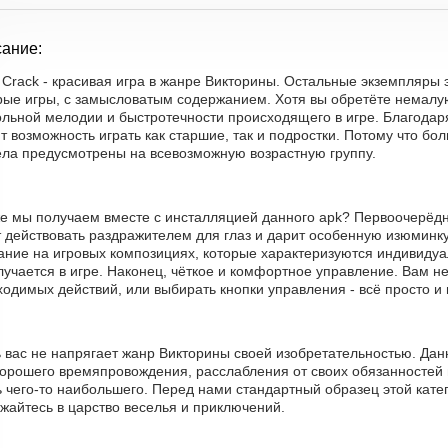
ание:
a Crack - красивая игра в жанре Викторины. Остальные экземпляры
рые игры, с замысловатым содержанием. Хотя вы обретёте немалую
ольной мелодии и быстротечности происходящего в игре. Благодар
 возможность играть как старшие, так и подростки. Потому что бо
ела предусмотрены на всевозможную возрастную группу.
же мы получаем вместе с инсталляцией данного apk? Первоочерёдно
 действовать раздражителем для глаз и дарит особенную изюминку 
ание на игровых композициях, которые характеризуются индивидуа
лучается в игре. Наконец, чёткое и комфортное управление. Вам н
одимых действий, или выбирать кнопки управления - всё просто и 
ь вас не напрягает жанр Викторины своей изобретательностью. Да
хорошего времяпровождения, расслабления от своих обязанностей 
 чего-то наибольшего. Перед нами стандартный образец этой кате
жайтесь в царство веселья и приключений.