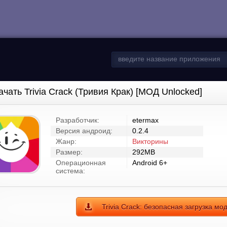
ачать Trivia Crack (Тривия Крак) [МОД Unlocked]
Разработчик:
etermax
Версия андроид:
0.2.4
Жанр:
Викторины
Размер:
292MB
Операционная
Android 6+
система:
Trivia Crack: безопасная загрузка мо