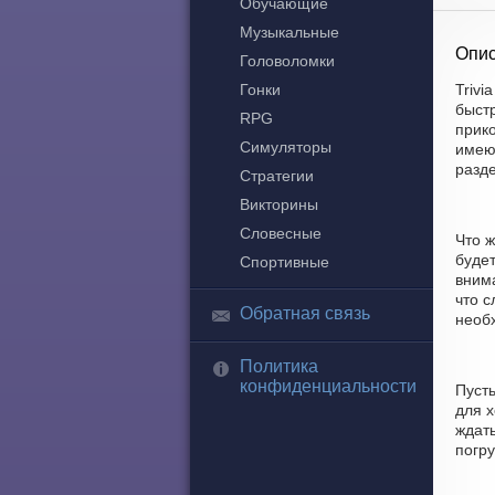
Обучающие
Музыкальные
Опис
Головоломки
Гонки
Trivi
быст
RPG
прик
Симуляторы
имеют
разд
Стратегии
Викторины
Словесные
Что 
будет
Спортивные
вним
что с
Обратная связь
необх
Политика
конфиденциальности
Пуст
для 
ждать
погру