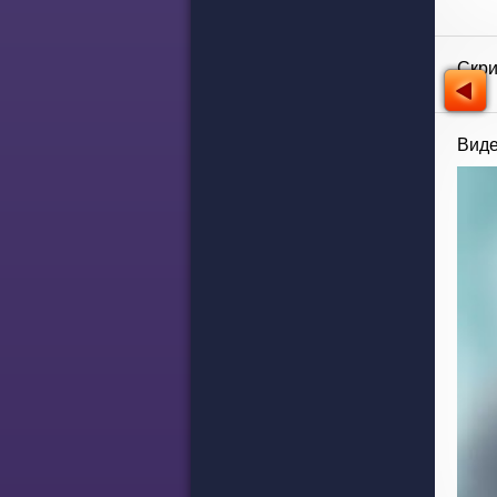
Скр
Виде