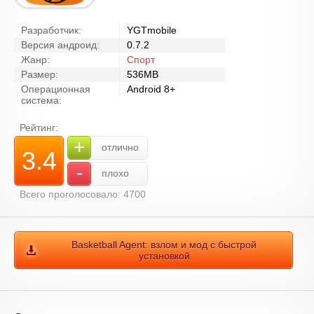
Разработчик:
YGTmobile
Версия андроид:
0.7.2
Жанр:
Спорт
Размер:
536MB
Операционная
Android 8+
система:
Рейтинг:
+
отлично
3.4
-
плохо
Всего проголосовало: 4700
Basketball Agent: взлом и мод с быстрой
установкой