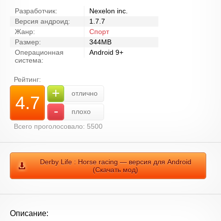
Разработчик:
Nexelon inc.
Версия андроид:
1.7.7
Жанр:
Спорт
Размер:
344MB
Операционная
Android 9+
система:
Рейтинг:
+
отлично
4.7
-
плохо
Всего проголосовало: 5500
Derby Life : Horse racing — версия для Android
(Скачать мод)
Описание: