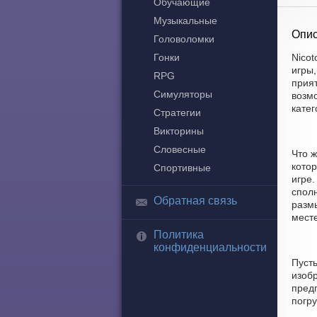
Обучающие
Музыкальные
Опис
Головоломки
Гонки
Nicot
игры
RPG
прия
Симуляторы
возмо
кате
Стратегии
Викторины
Словесные
Что 
кото
Спортивные
игре
сполн
Обратная связь
разм
месте
Политика
конфиденциальности
Пусть
изоб
пред
погр