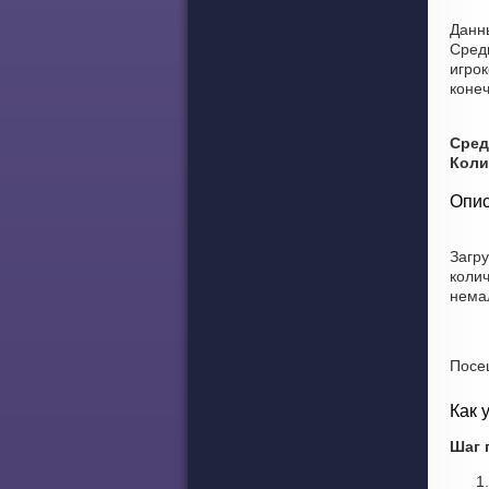
Данны
Средн
игрок
конеч
Сред
Коли
Опис
Загр
коли
нема
Посе
Как 
Шаг 