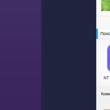
Пох
NT 
Комм