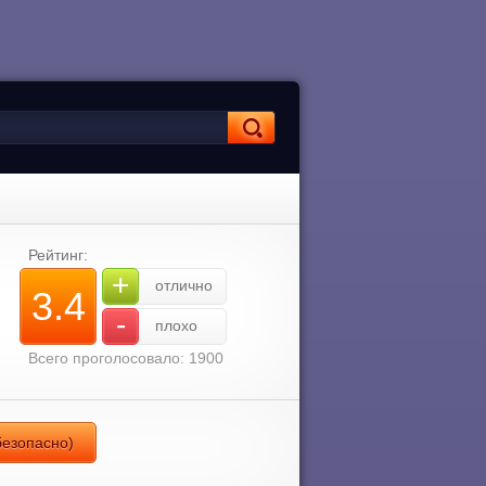
Рейтинг:
+
отлично
3.4
-
плохо
Всего проголосовало: 1900
безопасно)