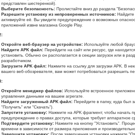
представлен шестеренкой).
Выберите безопасность:
Пролистайте вниз до раздела "Безопас
Разрешите установку из непроверенных источников:
Найдите 
активируйте её. Вы увидите предупреждение о возможных опаснос
приложений извне магазина Google Play.
2:
Откройте веб-браузер на устройстве:
Используйте любой брауз
Найдите APK файл:
Перейдите на сайт или ресурс, где находитс
установить. Обычно он располагается в секции загрузок или в ра
разработчиком.
Загрузите APK файл:
Нажмите на ссылку для загрузки APK. В нек
вашего веб-обозревателя, вам может потребоваться разрешить пе
3:
Откройте менеджер файлов:
Используйте встроенное приложен
управления данными на вашем агрегате.
Найдите загруженный APK файл:
Перейдите в папку, куда был 
"Получить" или "Скачать").
Запустите установку:
Нажмите на APK фрагмент, чтобы начать пр
предупреждение о правах доступа, которые требует аппаратное с
Подтвердите установку:
Нажмите на кнопку "Установить". Проце
времени в зависимости от размера приложения и производительно
Завершите установку:
После завершения установки нажмите "От