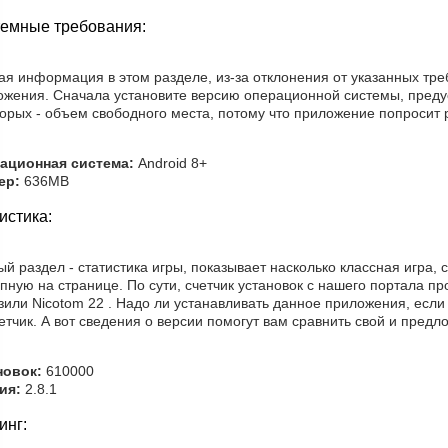
емные требования:
ая информация в этом разделе, из-за отклонения от указанных тре
ожения. Сначала установите версию операционной системы, преду
орых - объем свободного места, потому что приложение попросит 
ационная система:
Android 8+
ер:
636MB
истика:
й раздел - статистика игры, показывает насколько классная игра, 
пную на странице. По сути, счетчик установок с нашего портала п
зили Nicotom 22 . Надо ли устанавливать данное приложения, есл
етчик. А вот сведения о версии помогут вам сравнить свой и пред
новок:
610000
ия:
2.8.1
инг: