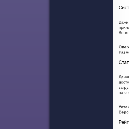
Сист
Важн
прил
Во-вт
Опер
Разм
Стат
Данны
досту
загру
на сч
Уста
Верс
Рейт