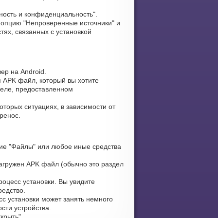
ность и конфиденциальность".
опцию "Непроверенные источники" и
тях, связанных с установкой
ер на Android.
я APK файл, который вы хотите
зделе, предоставленном
оторых ситуациях, в зависимости от
ренос.
ие "Файлы" или любое иные средства
загружен APK файл (обычно это раздел
оцесс установки. Вы увидите
редство.
сс установки может занять немного
сти устройства.
крыть".