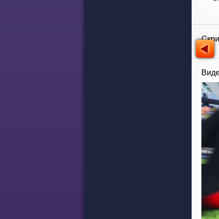
Скр
Виде