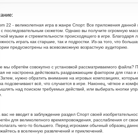
ание:
om 22 - великолепная игра в жанре Спорт. Все приложения данной 
, с последовательным сюжетом. Однако вы получите огромную массу
тной музыки и стремительности происходящего в игре. Благодаря 
жность играть как старшие, так и подростки. Из-за того, что больш
гории предусмотрены на всевозможную возрастную аудиторию.
же мы обретём совокупно с установкой рассматриваемого файла? П
рая не настроена действовать раздражающим фактором для глаз и
. Затем, нужно обратить внимание на игровых композициях, которы
а подсвечивают всё, что случается в игре. Наконец, чёткое и ком
ышлять над поиском требуемых действий, или выбирать кнопки упр
.
 вас не вводит в заблуждение раздел Спорт своей изобретательно
ретён для великолепного времяпровождения, расслабления от свои
полагать чего-то большего. Перед игроками обычный образец данно
ужайтесь в вселенную развлечений и приключений.