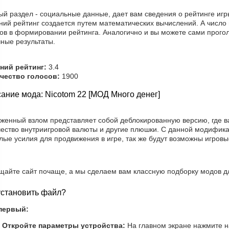
й раздел - социальные данные, дает вам сведения о рейтинге игры
ий рейтинг создается путем математических вычислений. А число 
ов в формировании рейтинга. Аналогично и вы можете сами прогол
ные результаты.
ний рейтинг:
3.4
чество голосов:
1900
ание мода: Nicotom 22 [МОД Много денег]
уженный взлом представляет собой деблокированную версию, где в
чество внутриигровой валюты и другие плюшки. С данной модифика
лые усилия для продвижения в игре, так же будут возможны игров
щайте сайт почаще, а мы сделаем вам классную подборку модов д
установить файл?
первый:
Откройте параметры устройства:
На главном экране нажмите н