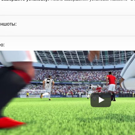
иншоты:
о: