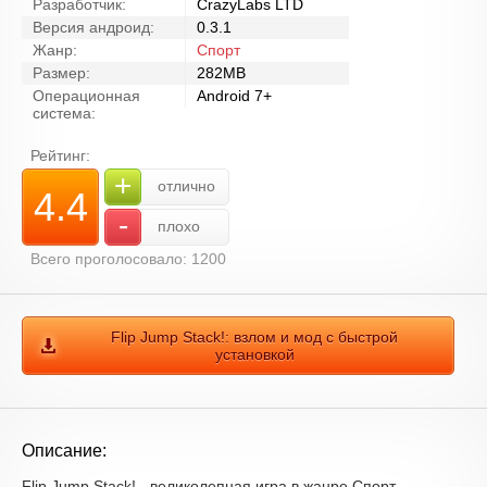
Разработчик:
CrazyLabs LTD
Версия андроид:
0.3.1
Жанр:
Спорт
Размер:
282MB
Операционная
Android 7+
система:
Рейтинг:
+
отлично
4.4
-
плохо
Всего проголосовало: 1200
Flip Jump Stack!: взлом и мод с быстрой
установкой
Описание:
Flip Jump Stack! - великолепная игра в жанре Спорт.