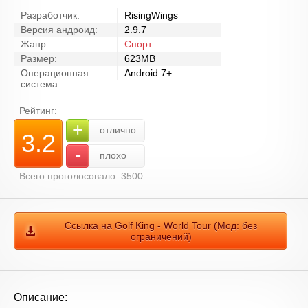
Разработчик:
RisingWings
Версия андроид:
2.9.7
Жанр:
Спорт
Размер:
623MB
Операционная
Android 7+
система:
Рейтинг:
+
отлично
3.2
-
плохо
Всего проголосовало: 3500
Ссылка на Golf King - World Tour (Мод: без
ограничений)
Описание: