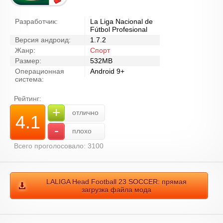
Разработчик:
La Liga Nacional de
Fútbol Profesional
Версия андроид:
1.7.2
Жанр:
Спорт
Размер:
532MB
Операционная
Android 9+
система:
Рейтинг:
+
отлично
4.1
-
плохо
Всего проголосовало: 3100
LALIGA Head Football 23 SOCCER: прямая
загрузка файла мода