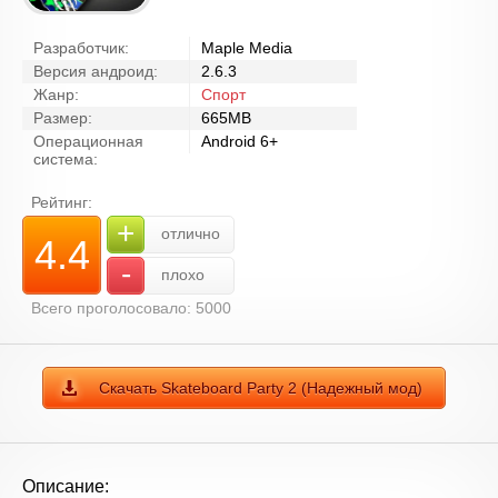
Разработчик:
Maple Media
Версия андроид:
2.6.3
Жанр:
Спорт
Размер:
665MB
Операционная
Android 6+
система:
Рейтинг:
+
отлично
4.4
-
плохо
Всего проголосовало: 5000
Скачать Skateboard Party 2 (Надежный мод)
Описание: