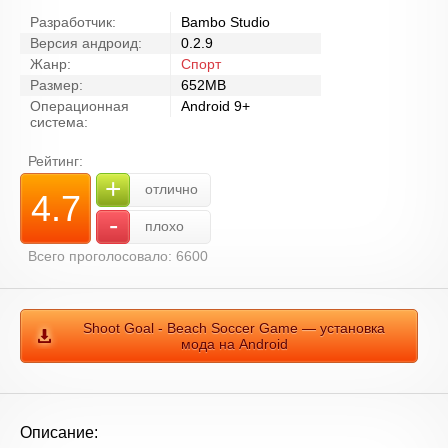
Разработчик:
Bambo Studio
Версия андроид:
0.2.9
Жанр:
Спорт
Размер:
652MB
Операционная
Android 9+
система:
Рейтинг:
+
отлично
4.7
-
плохо
Всего проголосовало: 6600
Shoot Goal - Beach Soccer Game — установка
мода на Android
Описание: