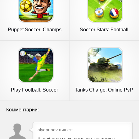
Puppet Soccer: Champs
Soccer Stars: Football
League
Games
Play Football: Soccer
Tanks Charge: Online PvP
Games
Arena
Комментарии:
alyapunov пишет:
В этой игре мало рекламы, поэтому я