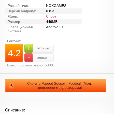
Разработчик:
NOXGAMES
Версия андроид:
0.8.3
Жанр:
Спорт
Размер:
449MB
Операционная
Android 9+
система:
Рейтинг:
+
отлично
4.2
-
плохо
Всего проголосовало: 5300
Скачать Puppet Soccer - Football (Мод:
проверено модераторами)
Описание: