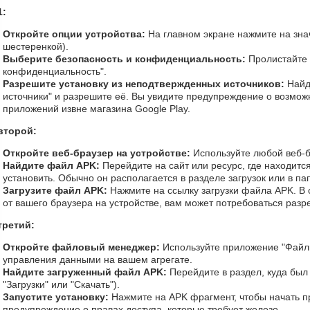
1:
Откройте опции устройства:
На главном экране нажмите на зна
шестеренкой).
Выберите безопасность и конфиденциальность:
Пролистайте 
конфиденциальность".
Разрешите установку из неподтвержденных источников:
Найд
источники" и разрешите её. Вы увидите предупреждение о возможн
приложений извне магазина Google Play.
второй:
Откройте веб-браузер на устройстве:
Используйте любой веб-б
Найдите файл APK:
Перейдите на сайт или ресурс, где находитс
установить. Обычно он располагается в разделе загрузок или в п
Загрузите файл APK:
Нажмите на ссылку загрузки файла APK. В 
от вашего браузера на устройстве, вам может потребоваться разре
третий:
Откройте файловый менеджер:
Используйте приложение "Файл
управления данными на вашем агрегате.
Найдите загруженный файл APK:
Перейдите в раздел, куда был
"Загрузки" или "Скачать").
Запустите установку:
Нажмите на APK фрагмент, чтобы начать пр
предупреждение о правах доступа, которые требует железо.