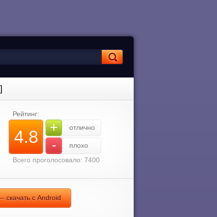
]
Рейтинг:
+
отлично
4.8
-
плохо
Всего проголосовало: 7400
— скачать с Android