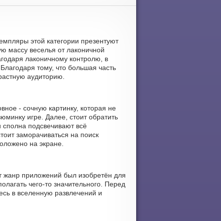
кземпляры этой категории презентуют
ую массу веселья от лаконичной
агодаря лаконичному контролю, в
 Благодаря тому, что большая часть
растную аудиторию.
ное - сочную картинку, которая не
юминку игре. Далее, стоит обратить
и сполна подсвечивают всё
стоит заморачиваться на поиск
положено на экране.
от жанр приложений был изобретён для
полагать чего-то значительного. Перед
есь в вселенную развлечений и