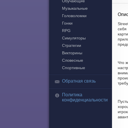
Обучающие
Музыкальные
Опис
Головоломки
Гонки
Stree
себя 
RPG
карти
Симуляторы
прило
пред
Стратегии
Викторины
Словесные
Что ж
Спортивные
настр
вним
проис
Обратная связь
требу
Политика
конфиденциальности
Пусть
хорош
игрок
аван