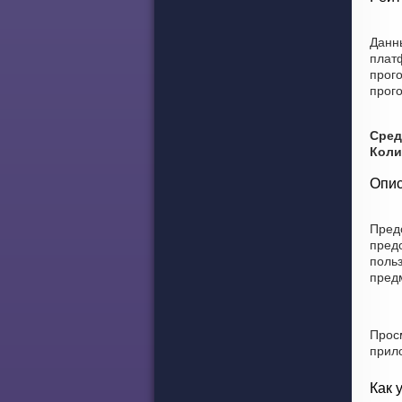
Данн
плат
прог
прого
Сред
Коли
Опис
Пред
пред
поль
пред
Прос
прил
Как 