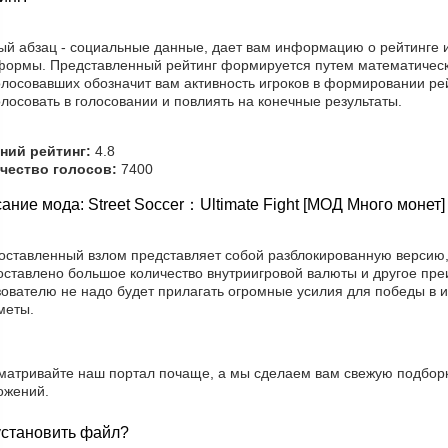
ый абзац - социальные данные, дает вам информацию о рейтинге и
формы. Представленный рейтинг формируется путем математическ
олосовавших обозначит вам активность игроков в формировании рей
лосовать в голосовании и повлиять на конечные результаты.
ний рейтинг:
4.8
чество голосов:
7400
ание мода: Street Soccer：Ultimate Fight [МОД Много монет]
оставленный взлом представляет собой разблокированную версию,
оставлено большое количество внутриигровой валюты и другое пр
зователю не надо будет прилагать огромные усилия для победы в и
меты.
матривайте наш портал почаще, а мы сделаем вам свежую подбор
ожений.
установить файл?