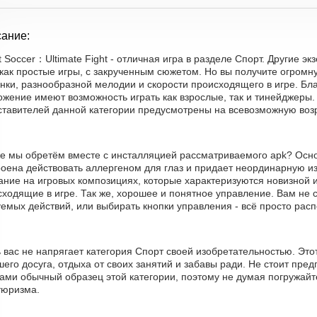
ание:
t Soccer：Ultimate Fight - отличная игра в разделе Спорт. Другие э
как простые игры, с закрученным сюжетом. Но вы получите огромн
нки, разнообразной мелодии и скорости происходящего в игре. Бл
жение имеют возможность играть как взрослые, так и тинейджеры.
ставителей данной категории предусмотрены на всевозможную воз
е мы обретём вместе с инсталляцией рассматриваемого apk? Основ
оена действовать аллергеном для глаз и придает неординарную из
ание на игровых композициях, которые характеризуются новизной 
ходящие в игре. Так же, хорошее и понятное управление. Вам не 
емых действий, или выбирать кнопки управления - всё просто рас
 вас не напрягает категория Спорт своей изобретательностью. Эт
его досуга, отдыха от своих занятий и забавы ради. Не стоит пред
ами обычный образец этой категории, поэтому не думая погружайт
тюризма.