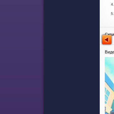
Скр
Виде