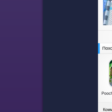
Пох
Pooch
Комм