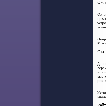
Сист
Озна
прил
устро
устан
Опер
Разм
Стат
Данны
верси
игрок
вы лю
реко
Уста
Верс
Рейт