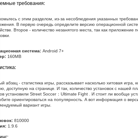
емные требования:
комьтесь с этим разделом, из-за несоблюдения указанных требова
ожения. В первую очередь определите версию операционной сист
йстве. Второе - количество незанятого места, так как приложение 
овки.
ационная система:
Android 7+
ер:
160MB
истика:
й абзац - статистика игры, рассказывает насколько хитовая игра,
ю, доступную на странице. И так, количество установок с нашей п
ов установили Street Soccer：Ultimate Fight . И стоит ли вообще у
бите ориентироваться на популярность. А вот информация о верси
мендуемый вариант игры.
новок:
810000
ия:
1.9.6
инг: