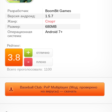
Разработчик:
BoomBit Games
Версия андроид:
1.5.7
Жанр:
Спорт
Размер:
680MB
Операционная
Android 7+
система:
Рейтинг:
+
отлично
3.8
-
плохо
Всего проголосовало: 1100
Baseball Club: PvP Multiplayer (Мод: проверено
на вирусы) — скачать