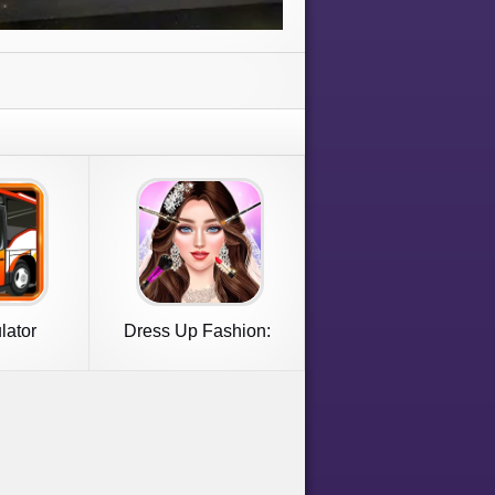
lator
Dress Up Fashion:
desh
Makeup Games