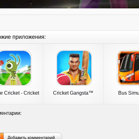
ожие приложения:
 Cricket - Cricket
Cricket Gangsta™
Bus Simu
Game
Cricket Games
Bangla
ентарии:
Добавить комментарий