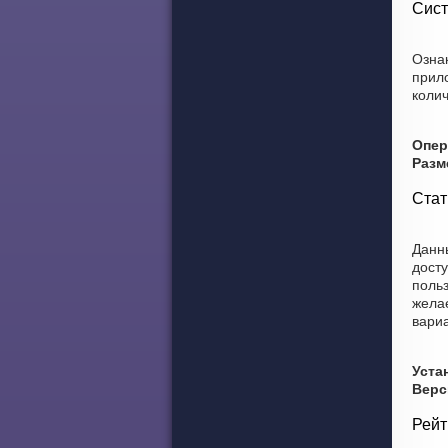
Сист
Ознак
прил
колич
Опер
Разм
Стат
Данны
досту
польз
желае
вариа
Уста
Верс
Рейт