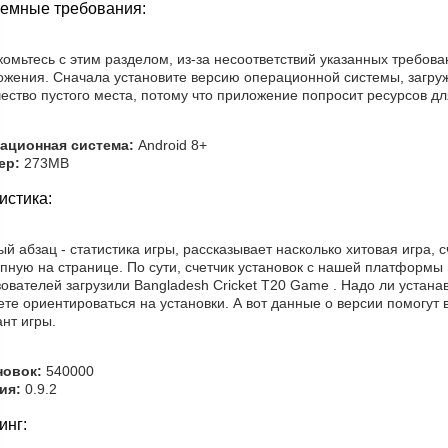
емные требования:
омьтесь с этим разделом, из-за несоответствий указанных требов
ожения. Сначала установите версию операционной системы, загруж
ество пустого места, потому что приложение попросит ресурсов дл
ационная система:
Android 8+
ер:
273MB
истика:
й абзац - статистика игры, рассказывает насколько хитовая игра, 
пную на странице. По сути, счетчик установок с нашей платформы
ователей загрузили Bangladesh Cricket T20 Game . Надо ли устан
те ориентироваться на установки. А вот данные о версии помогут
нт игры.
новок:
540000
ия:
0.9.2
инг: