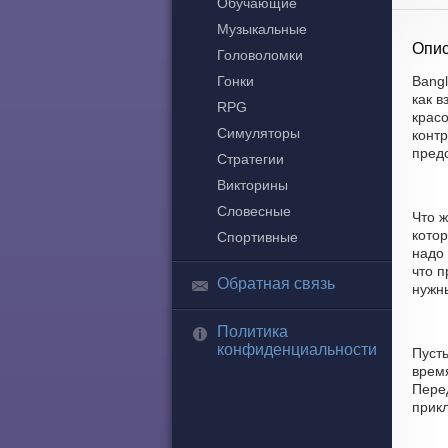
Обучающие
Музыкальные
Опис
Головоломки
Гонки
Bangl
как 
RPG
крас
Симуляторы
контр
пред
Стратегии
Викторины
Словесные
Что 
кото
Спортивные
надо
что п
Обратная связь
нужны
Политика
конфиденциальности
Пусть
время
Перед
прик