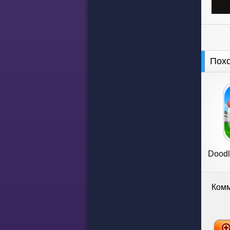
Пох
Doodle
Комм