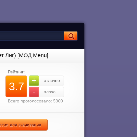
ет Лиг) [МОД Menu]
Рейтинг:
+
отлично
3.7
-
плохо
Всего проголосовало: 5900
рсия для скачивания