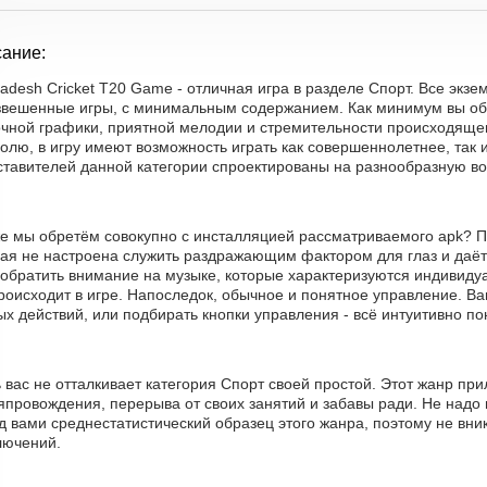
ание:
adesh Cricket T20 Game - отличная игра в разделе Спорт. Все экз
взвешенные игры, с минимальным содержанием. Как минимум вы об
очной графики, приятной мелодии и стремительности происходящег
олю, в игру имеют возможность играть как совершеннолетнее, так 
ставителей данной категории спроектированы на разнообразную во
же мы обретём совокупно с инсталляцией рассматриваемого apk? П
рая не настроена служить раздражающим фактором для глаз и даёт
 обратить внимание на музыке, которые характеризуются индивиду
роисходит в игре. Напоследок, обычное и понятное управление. Ва
х действий, или подбирать кнопки управления - всё интуитивно по
 вас не отталкивает категория Спорт своей простой. Этот жанр пр
провождения, перерыва от своих занятий и забавы ради. Не надо 
 вами среднестатистический образец этого жанра, поэтому не вни
лючений.