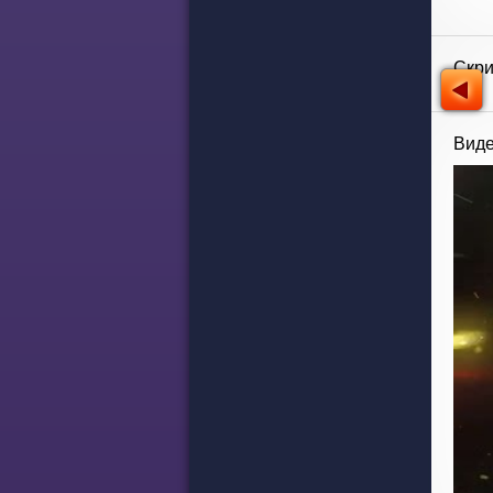
Скр
Виде