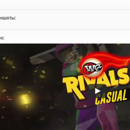
иншоты:
о: