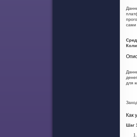
Данн
плат
прог
сами 
Сред
Коли
Опис
Данн
дене
для 
Захо
Как 
Шаг 