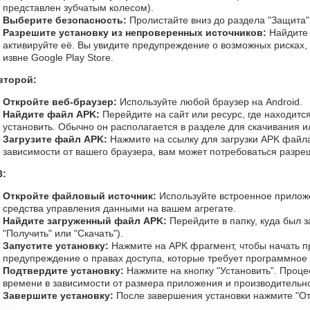
представлен зубчатым колесом).
Выберите безопасность:
Пролистайте вниз до раздела "Защита"
Разрешите установку из непроверенных источников:
Найдите 
активируйте её. Вы увидите предупреждение о возможных рисках,
извне Google Play Store.
второй:
Откройте веб-браузер:
Используйте любой браузер на Android.
Найдите файл APK:
Перейдите на сайт или ресурс, где находитс
установить. Обычно он располагается в разделе для скачивания и
Загрузите файл APK:
Нажмите на ссылку для загрузки APK файла
зависимости от вашего браузера, вам может потребоваться разре
3:
Откройте файловый источник:
Используйте встроенное прилож
средства управления данными на вашем агрегате.
Найдите загруженный файл APK:
Перейдите в папку, куда был 
"Получить" или "Скачать").
Запустите установку:
Нажмите на APK фрагмент, чтобы начать пр
предупреждение о правах доступа, которые требует программное
Подтвердите установку:
Нажмите на кнопку "Установить". Процес
времени в зависимости от размера приложения и производительно
Завершите установку:
После завершения установки нажмите "От