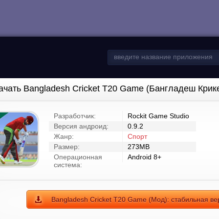
ачать Bangladesh Cricket T20 Game (Бангладеш Крик
Разработчик:
Rockit Game Studio
Версия андроид:
0.9.2
Жанр:
Спорт
Размер:
273MB
Операционная
Android 8+
система:
Bangladesh Cricket T20 Game (Мод): стабильная ве