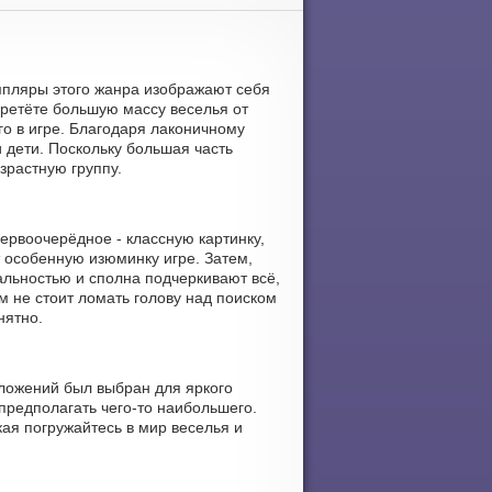
емпляры этого жанра изображают себя
ретёте большую массу веселья от
о в игре. Благодаря лаконичному
и дети. Поскольку большая часть
зрастную группу.
ервоочерёдное - классную картинку,
 особенную изюминку игре. Затем,
альностью и сполна подчеркивают всё,
м не стоит ломать голову над поиском
нятно.
иложений был выбран для яркого
предполагать чего-то наибольшего.
кая погружайтесь в мир веселья и