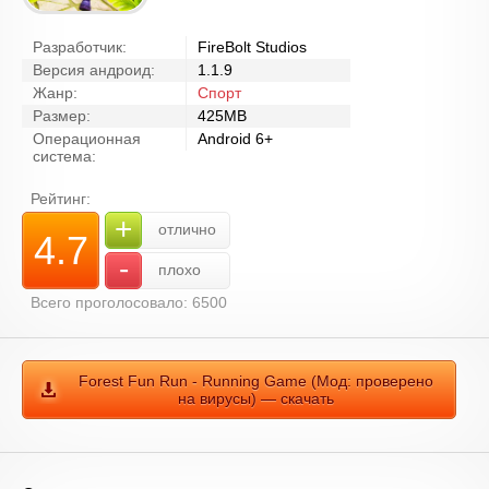
Разработчик:
FireBolt Studios
Версия андроид:
1.1.9
Жанр:
Спорт
Размер:
425MB
Операционная
Android 6+
система:
Рейтинг:
+
отлично
4.7
-
плохо
Всего проголосовало: 6500
Forest Fun Run - Running Game (Мод: проверено
на вирусы) — скачать