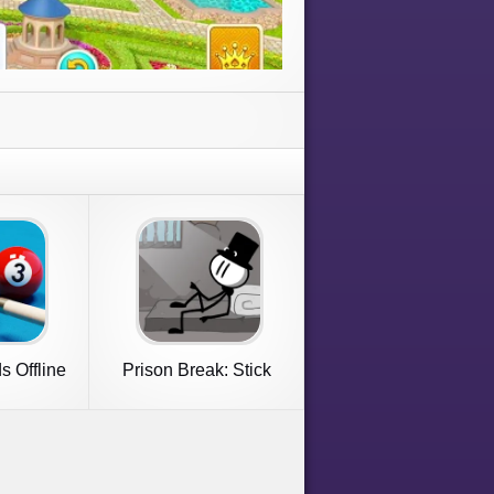
ds Offline
Prison Break: Stick
Story