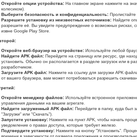
Откройте опции устройства:
На главном экране нажмите на зна
колесиком).
Выберите безопасность и конфиденциальность:
Пролистайте 
Разрешите установку из неизвестных источников:
Найдите оп
разрешите её. Вы увидите предупреждение о возможных рисках, 
извне Google Play Store.
второй:
Откройте веб-браузер на устройстве:
Используйте любой брауз
Найдите APK файл:
Перейдите на страницу или ресурс, где нахо
установить. Обычно он располагается в разделе загрузок или в р
разработчиком.
Загрузите APK файл:
Нажмите на ссылку для загрузки APK файла
от вашего браузера, вам может потребоваться разрешить скачива
третий:
Откройте менеджер файлов:
Используйте встроенное приложен
управления данными на вашем агрегате.
Найдите загруженный APK файл:
Перейдите в папку, куда был 
"Загрузки" или "Скачать").
Запустите установку:
Нажмите на пункт APK, чтобы начать проце
уведомление о правах доступа, которые требует железо.
Подтвердите установку:
Нажмите на кнопку "Установить". Процес
времени в зависимости от размера приложения и производительно