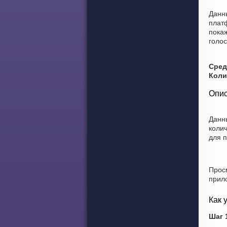
Данн
плат
покаж
голос
Сред
Коли
Опис
Данн
коли
для 
Прос
прил
Как 
Шаг 