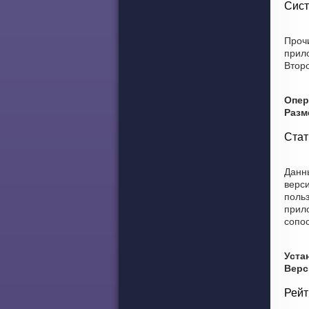
Сист
Проч
прил
Второ
Опер
Разм
Стат
Данны
верс
польз
прил
сопо
Уста
Верс
Рейт