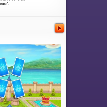
тово".