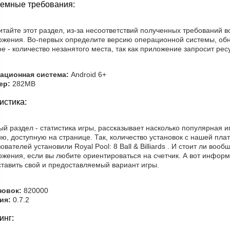
емные требования:
итайте этот раздел, из-за несоответствий полученных требований 
ожения. Во-первых определите версию операционной системы, обн
е - количество незанятого места, так как приложение запросит ресу
ационная система:
Android 6+
ер:
282MB
истика:
й раздел - статистика игры, рассказывает насколько популярная и
ию, доступную на странице. Так, количество установок с нашей пл
ователей установили Royal Pool: 8 Ball & Billiards . И стоит ли во
ожения, если вы любите ориентироваться на счетчик. А вот информ
ставить свой и предоставляемый вариант игры.
новок:
820000
ия:
0.7.2
инг: