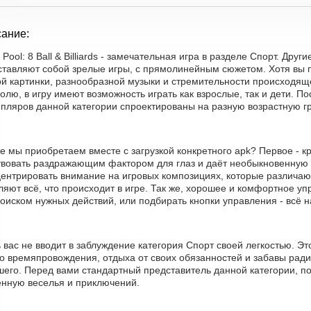
ание:
 Pool: 8 Ball & Billiards - замечательная игра в разделе Спорт. Др
ставляют собой зрелые игры, с прямолинейным сюжетом. Хотя вы 
й картинки, разнообразной музыки и стремительности происходяще
олю, в игру имеют возможность играть как взрослые, так и дети. 
мпляров данной категории спроектированы на разную возрастную гр
е мы приобретаем вместе с загрузкой конкретного apk? Первое - к
твовать раздражающим фактором для глаз и даёт необыкновенную 
центрировать внимание на игровых композициях, которые различаю
яют всё, что происходит в игре. Так же, хорошее и комфортное у
оиском нужных действий, или подбирать кнопки управления - всё н
 вас не вводит в заблуждение категория Спорт своей легкостью. 
о времяпровождения, отдыха от своих обязанностей и забавы ради
шего. Перед вами стандартный представитель данной категории, по
енную веселья и приключений.