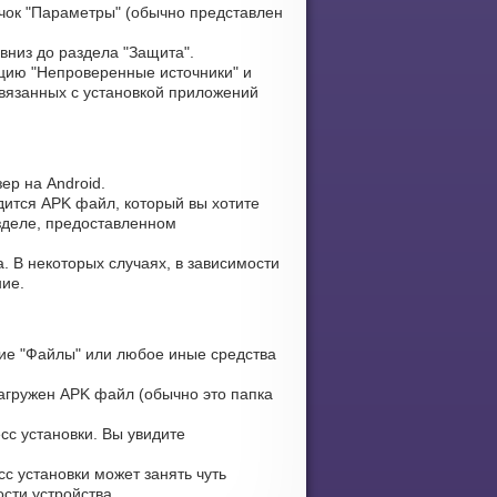
чок "Параметры" (обычно представлен
вниз до раздела "Защита".
цию "Непроверенные источники" и
связанных с установкой приложений
ер на Android.
дится APK файл, который вы хотите
азделе, предоставленном
. В некоторых случаях, в зависимости
ние.
ие "Файлы" или любое иные средства
загружен APK файл (обычно это папка
сс установки. Вы увидите
с установки может занять чуть
сти устройства.