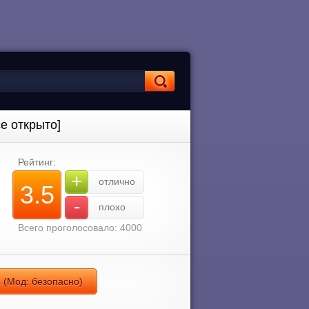
се открыто]
Рейтинг:
+
отлично
3.5
-
плохо
Всего проголосовало: 4000
ds (Мод: безопасно)