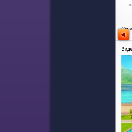
Скр
Виде