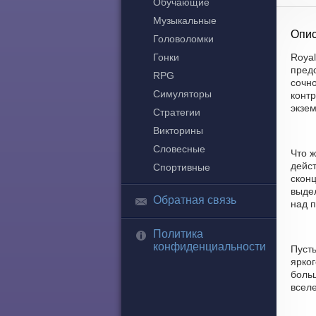
Обучающие
Музыкальные
Опис
Головоломки
Гонки
Royal
пред
RPG
сочно
Симуляторы
контр
экзе
Стратегии
Викторины
Словесные
Что ж
дейс
Спортивные
скон
выдел
Обратная связь
над п
Политика
конфиденциальности
Пусть
ярког
боль
всел