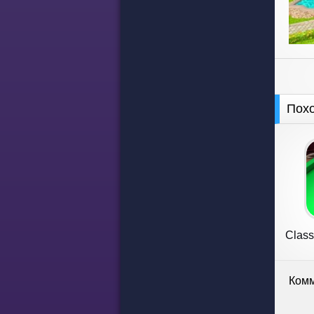
Пох
Class
Комм