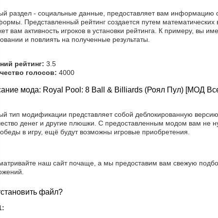
ый раздел - социальные данные, предоставляет вам информацию о 
формы. Представленный рейтинг создается путем математических в
ет вам активность игроков в установки рейтинга. К примеру, вы им
овании и повлиять на полученные результаты.
ний рейтинг:
3.5
чество голосов:
4000
ание мода: Royal Pool: 8 Ball & Billiards (Роял Пул) [МОД Вс
ый тип модификации представляет собой деблокированную версию
чество денег и другие плюшки. С предоставленным модом вам не н
победы в игру, ещё будут возможны игровые приобретения.
матривайте наш сайт почаще, а мы предоставим вам свежую подбо
ожений.
установить файл?
1: