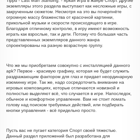
Tippd - Last Man Standing. - яркая игра в жанре Спорт. Другие
экземпляры этого раздела выступают как несложные игры, с
закрученным сюжетом. Несмотря на это вы почерпнёте
огромную массу блаженства от красочной картинки,
прикольной музыки и скорости происходящего в игре.
Благодаря отличному контролю, в игру имеют возможность
играть как взрослые, так и дети. Потому что большая часть
представленных экземпляров данного жанра
спроектированы на разную возрастную группу.
Что же мы приобретаем совокупно с инсталляцией данного
apk? Первое - красивую графику, которая не будет служить
раздражающим фактором для глаз и придает неординарную
изюминку игре. Так же, надо сосредоточить внимание на
игровых композициях, которые отличаются новизной и
полностью выделяют всё, что случается в игре. Напоследок,
обычное и комфортное управление. Вам не стоит ломать
голову над поиском требуемых действий, или подбирать
кнопки управления - всё придельно просто.
Пусть вас не пугает категория Спорт своей тяжестью.
Данный раздел приложений был разработана для