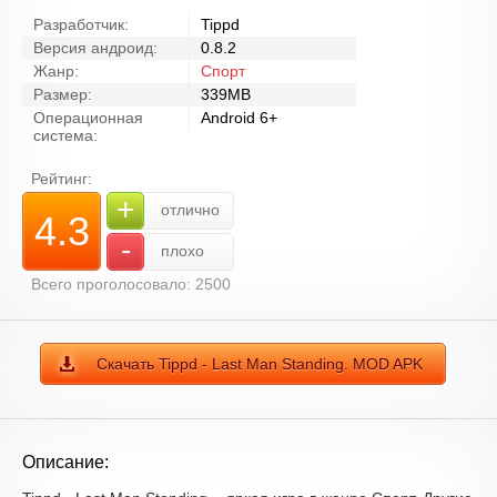
Разработчик:
Tippd
Версия андроид:
0.8.2
Жанр:
Спорт
Размер:
339MB
Операционная
Android 6+
система:
Рейтинг:
+
отлично
4.3
-
плохо
Всего проголосовало: 2500
Скачать Tippd - Last Man Standing. MOD APK
Описание: