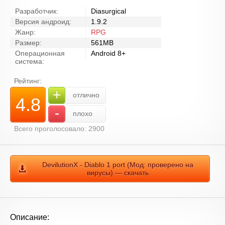
Разработчик:
Diasurgical
Версия андроид:
1.9.2
Жанр:
RPG
Размер:
561MB
Операционная
Android 8+
система:
Рейтинг:
+
отлично
4.8
-
плохо
Всего проголосовало: 2900
DevilutionX - Diablo 1 port (Мод: проверено на
вирусы) — скачать
Описание: