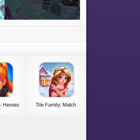
- Heroes
Tile Family: Match
PG
Puzzle Game