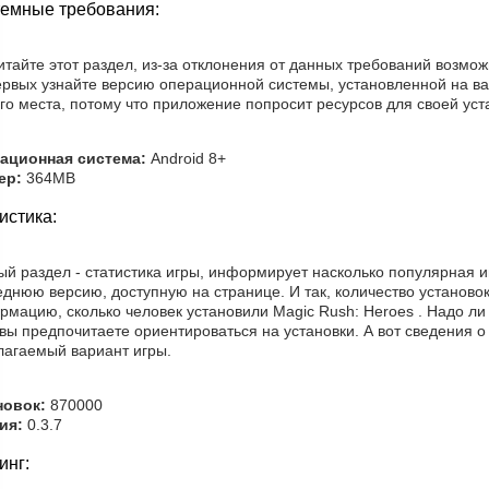
емные требования:
тайте этот раздел, из-за отклонения от данных требований возмо
ервых узнайте версию операционной системы, установленной на ва
го места, потому что приложение попросит ресурсов для своей уст
ационная система:
Android 8+
ер:
364MB
истика:
й раздел - статистика игры, информирует насколько популярная иг
днюю версию, доступную на странице. И так, количество установо
рмацию, сколько человек установили Magic Rush: Heroes . Надо ли
вы предпочитаете ориентироваться на установки. А вот сведения о
лагаемый вариант игры.
новок:
870000
ия:
0.3.7
инг: