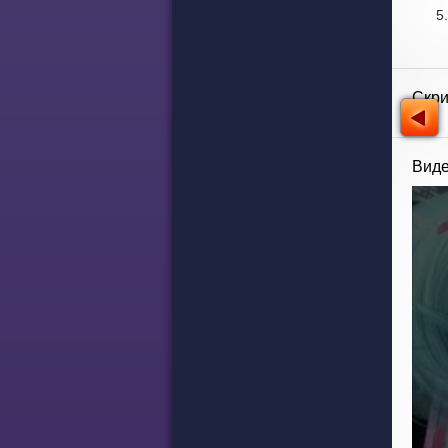
Скр
Виде