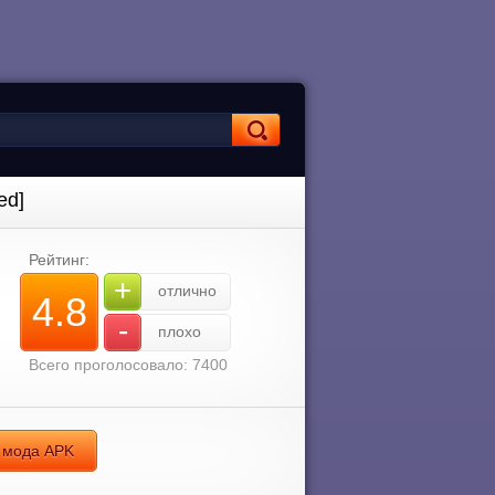
ed]
Рейтинг:
+
отлично
4.8
-
плохо
Всего проголосовало: 7400
а мода APK