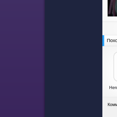
Пох
Hero
Комм