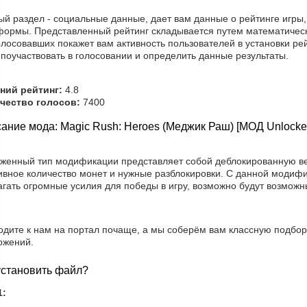
ый раздел - социальные данные, дает вам данные о рейтинге игры
формы. Представленный рейтинг складывается путем математическ
лосовавших покажет вам активность пользователей в установки рей
поучаствовать в голосовании и определить данные результаты.
ний рейтинг:
4.8
чество голосов:
7400
ание мода: Magic Rush: Heroes (Меджик Раш) [МОД Unlocke
уженный тип модификации представляет собой деблокированную ве
ивное количество монет и нужные разблокировки. С данной модифи
агать огромные усилия для победы в игру, возможно будут возмож
одите к нам на портал почаще, а мы соберём вам классную подбор
ожений.
установить файл?
1: