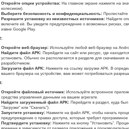
Откройте опции устройства:
На главном экране нажмите на зна
колесиком).
Выберите безопасность и конфиденциальность:
Пролистайте 
Разрешите установку из неизвестных источников:
Найдите оп
включите её. Вы увидите предупреждение о возможных рисках, св
извне Google Play.
2:
Откройте веб-браузер:
Используйте любой веб-браузер на Andro
Найдите файл APK:
Перейдите на сайт или ресурс, где находитс
установить. Обычно он располагается в разделе для скачивания и
разработчиком.
Загрузите файл APK:
Нажмите на ссылку загрузки APK. В опреде
вашего браузера на устройстве, вам может потребоваться разреш
3:
Откройте файловый источник:
Используйте встроенное прилож
средства управления данными на вашем агрегате.
Найдите загруженный файл APK:
Перейдите в раздел, куда был
"Загрузки" или "Скачать").
Запустите установку:
Нажмите на файл APK, чтобы начать проце
предупреждение о правах доступа, которые требует программное
Подтвердите установку:
Нажмите на кнопку "Установить". Процес
времени в зависимости от размера приложения и производительно