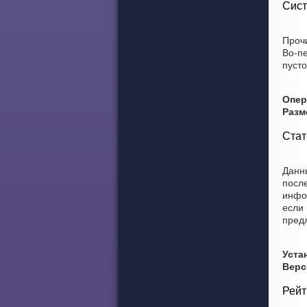
Сист
Прочи
Во-п
пусто
Опер
Разм
Стат
Данны
после
инфо
если 
пред
Уста
Верс
Рейт