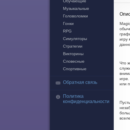
Обучающие
Музыкальные
Опис
Головоломки
Гонки
Magic
обыч
RPG
граф
Симуляторы
игру 
данн
Стратегии
Викторины
Словесные
Что ж
служ
Спортивные
вним
игре.
Обратная связь
или п
Политика
конфиденциальности
Пуст
незаб
боль
всел