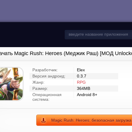
ачать Magic Rush: Heroes (Меджик Раш) [МОД Unlock
Разработчик:
Elex
Версия андроид:
0.3.7
Жанр:
RPG
Размер:
364MB
Операционная
Android 8+
система:
Magic Rush: Heroes: безопасная загрузк