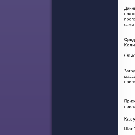
Данн
плат
прого
сами 
Сред
Коли
Опис
Загр
масс
прил
Прих
прил
Как 
Шаг 