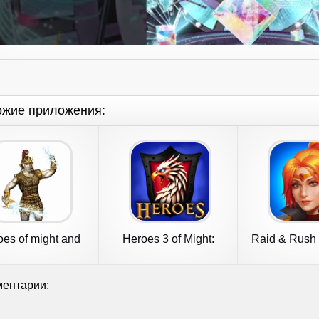
ожие приложения:
es of might and
Heroes 3 of Might:
Raid & Rush 
magic 3
Magic TD
idle R
ентарии: