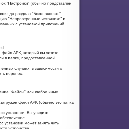
чок "Настройки" (обычно представлен
вниз до раздела "Безопасность".
цию "Непроверенные источники" и
язанных с установкой приложений
id.
я файл APK, который вы хотите
ли в папке, предоставленной
лённых случаях, в зависимости от
ить перенос.
ение "Файлы" или любое иные
 загружен файл APK (обычно это папка
сс установки. Вы увидите
 обеспечение.
с установки может занять чуть
сти устройства.