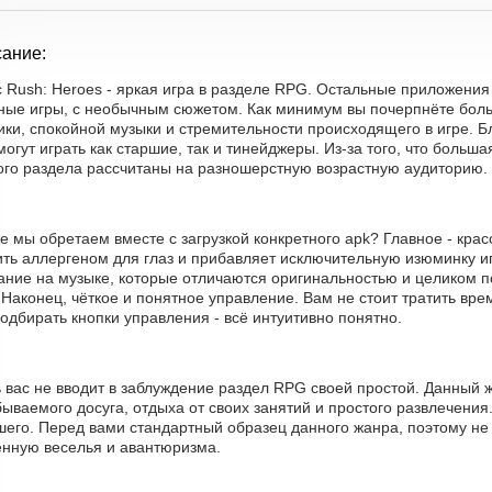
ание:
 Rush: Heroes - яркая игра в разделе RPG. Остальные приложения
ные игры, с необычным сюжетом. Как минимум вы почерпнёте боль
ики, спокойной музыки и стремительности происходящего в игре. Б
могут играть как старшие, так и тинейджеры. Из-за того, что боль
ого раздела рассчитаны на разношерстную возрастную аудиторию.
е мы обретаем вместе с загрузкой конкретного apk? Главное - крас
ить аллергеном для глаз и прибавляет исключительную изюминку иг
ание на музыке, которые отличаются оригинальностью и целиком 
 Наконец, чёткое и понятное управление. Вам не стоит тратить вр
одбирать кнопки управления - всё интуитивно понятно.
ь вас не вводит в заблуждение раздел RPG своей простой. Данный
ываемого досуга, отдыха от своих занятий и простого развлечения
шего. Перед вами стандартный образец данного жанра, поэтому не
енную веселья и авантюризма.