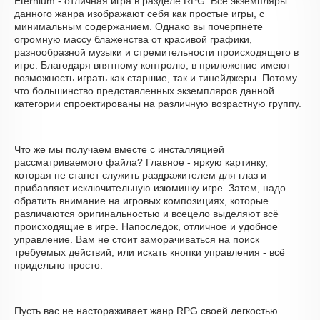
Eternium - отличная игра в разделе RPG. Все экземпляры
данного жанра изображают себя как простые игры, с
минимальным содержанием. Однако вы почерпнёте
огромную массу блаженства от красивой графики,
разнообразной музыки и стремительности происходящего в
игре. Благодаря внятному контролю, в приложение имеют
возможность играть как старшие, так и тинейджеры. Потому
что большинство представленных экземпляров данной
категории спроектированы на различную возрастную группу.
Что же мы получаем вместе с инсталляцией
рассматриваемого файла? Главное - яркую картинку,
которая не станет служить раздражителем для глаз и
прибавляет исключительную изюминку игре. Затем, надо
обратить внимание на игровых композициях, которые
различаются оригинальностью и всецело выделяют всё
происходящие в игре. Напоследок, отличное и удобное
управление. Вам не стоит заморачиваться на поиск
требуемых действий, или искать кнопки управления - всё
придельно просто.
Пусть вас не настораживает жанр RPG своей легкостью.