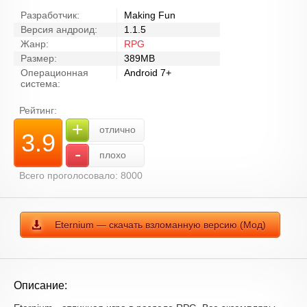
Разработчик:
Making Fun
Версия андроид:
1.1.5
Жанр:
RPG
Размер:
389MB
Операционная
Android 7+
система:
Рейтинг:
+
отлично
3.9
-
плохо
Всего проголосовало: 8000
Eternium — скачать взломанную версию (Мод)
Описание: