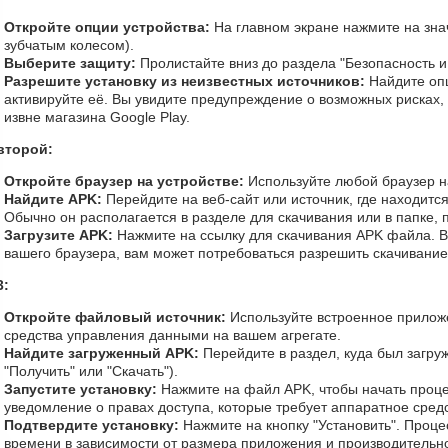
Откройте опции устройства:
На главном экране нажмите на зна
зубчатым колесом).
Выберите защиту:
Пролистайте вниз до раздела "Безопасность 
Разрешите установку из неизвестных источников:
Найдите оп
активируйте её. Вы увидите предупреждение о возможных рисках,
извне магазина Google Play.
второй:
Откройте браузер на устройстве:
Используйте любой браузер на
Найдите APK:
Перейдите на веб-сайт или источник, где находится
Обычно он располагается в разделе для скачивания или в папке,
Загрузите APK:
Нажмите на ссылку для скачивания APK файла. В 
вашего браузера, вам может потребоваться разрешить скачивание
3:
Откройте файловый источник:
Используйте встроенное прилож
средства управления данными на вашем агрегате.
Найдите загруженный APK:
Перейдите в раздел, куда был загру
"Получить" или "Скачать").
Запустите установку:
Нажмите на файл APK, чтобы начать проце
уведомление о правах доступа, которые требует аппаратное средс
Подтвердите установку:
Нажмите на кнопку "Установить". Проце
времени в зависимости от размера приложения и производительно