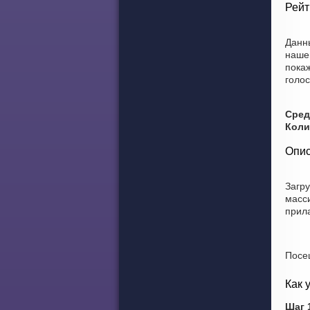
Рейт
Данн
наше
покаж
голос
Сред
Коли
Опис
Загр
масс
прил
Посе
Как 
Шаг 