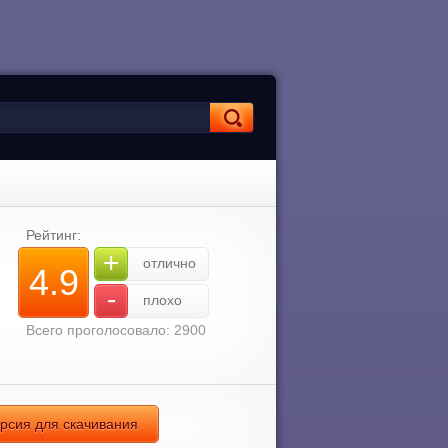
Рейтинг:
+
отлично
4.9
-
плохо
Всего проголосовало: 2900
ерсия для скачивания