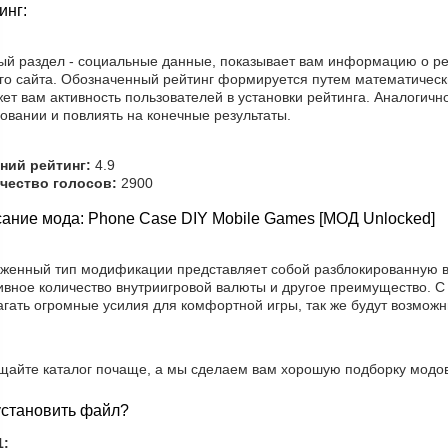
инг:
ый раздел - социальные данные, показывает вам информацию о ре
го сайта. Обозначенный рейтинг формируется путем математически
ет вам активность пользователей в установки рейтинга. Аналогичн
овании и повлиять на конечные результаты.
ний рейтинг:
4.9
чество голосов:
2900
ание мода: Phone Case DIY Mobile Games [МОД Unlocked]
уженный тип модификации представляет собой разблокированную в
ивное количество внутриигровой валюты и другое преимущество. С
агать огромные усилия для комфортной игры, так же будут возмож
щайте каталог почаще, а мы сделаем вам хорошую подборку модов
установить файл?
1: