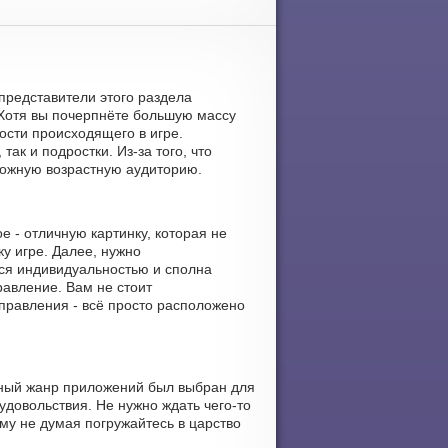
представители этого раздела
Хотя вы почерпнёте большую массу
ости происходящего в игре.
ак и подростки. Из-за того, что
можную возрастную аудиторию.
 - отличную картинку, которая не
у игре. Далее, нужно
ся индивидуальностью и сполна
равление. Вам не стоит
правления - всё просто расположено
нный жанр приложений был выбран для
удовольствия. Не нужно ждать чего-то
му не думая погружайтесь в царство