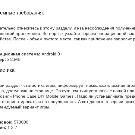
емные требования:
ательно отнеситесь к этому разделу, из-за несоблюдения получен
тановкой приложения. Во-первых узнайте версию операционной си
йстве. После - объем пустого места, так как приложение запросит 
ационная система:
Android 9+
ер:
211MB
истика:
й раздел - статистика игры, информирует насколько классная игра
ю, доступную на странице. По сути, счетчик установок с нашей пл
новили Phone Case DIY Mobile Games . Надо ли устанавливать пре
те ориентироваться на популярность. А вот данные о версии позво
мендуемый вариант игры.
новок:
570000
ия:
1.3.7