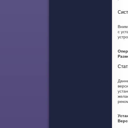
Сист
Вним
с ус
устро
Опер
Разм
Стат
Данны
верси
уста
желае
реко
Уста
Верс