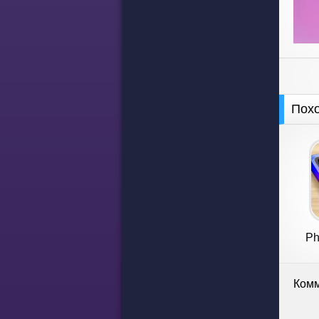
Пох
Ph
Комм