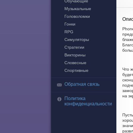
Обучающие
Музыкальные
Головоломки
Опис
Гонки
Phone
RPG
пред
Симуляторы
блаже
Благо
Стратегии
боль
Викторины
Словесные
Что ж
Спортивные
будет
скон
Обратная связь
подче
замо
на эк
Политика
конфиденциальности
Пуст
хорош
значи
разв