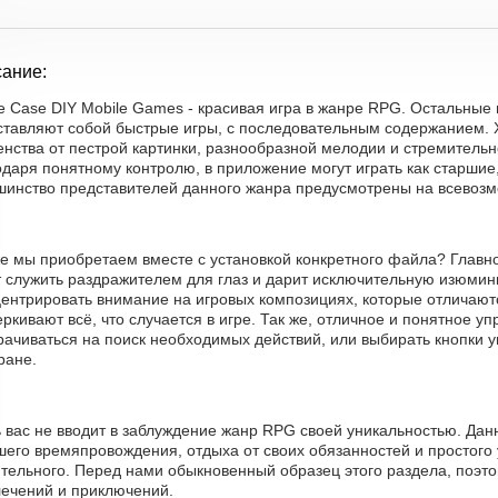
ание:
 Case DIY Mobile Games - красивая игра в жанре RPG. Остальные 
ставляют собой быстрые игры, с последовательным содержанием. 
нства от пестрой картинки, разнообразной мелодии и стремительн
даря понятному контролю, в приложение могут играть как старшие, т
шинство представителей данного жанра предусмотрены на всевоз
е мы приобретаем вместе с установкой конкретного файла? Главное
 служить раздражителем для глаз и дарит исключительную изюминк
центрировать внимание на игровых композициях, которые отличают
ркивают всё, что случается в игре. Так же, отличное и понятное уп
рачиваться на поиск необходимых действий, или выбирать кнопки у
ране.
ь вас не вводит в заблуждение жанр RPG своей уникальностью. Да
его времяпровождения, отдыха от своих обязанностей и простого 
тельного. Перед нами обыкновенный образец этого раздела, поэто
лечений и приключений.