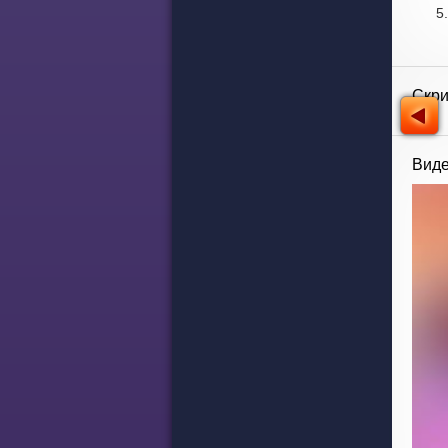
Скр
Виде