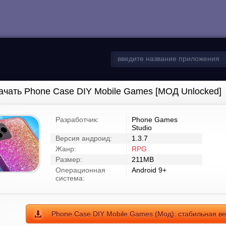
ачать Phone Case DIY Mobile Games [МОД Unlocked]
Разработчик:
Phone Games
Studio
Версия андроид:
1.3.7
Жанр:
RPG
Размер:
211MB
Операционная
Android 9+
система:
Phone Case DIY Mobile Games (Мод): стабильная в