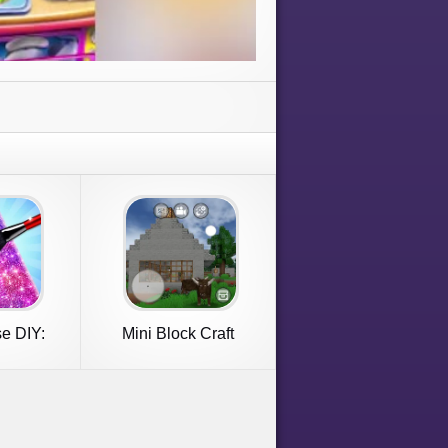
e DIY:
Mini Block Craft
over