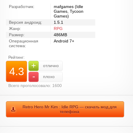
Разработчик:
mafgames (Idle
Games, Tycoon
Games)
Версия андроид:
1.5.1
Жанр:
RPG
Размер:
486MB
Операционная
Android 7+
система:
Рейтинг:
+
отлично
4.3
-
плохо
Всего проголосовало: 1600
Retro Hero Mr Kim : Idle RPG — скачать мод для
телефона