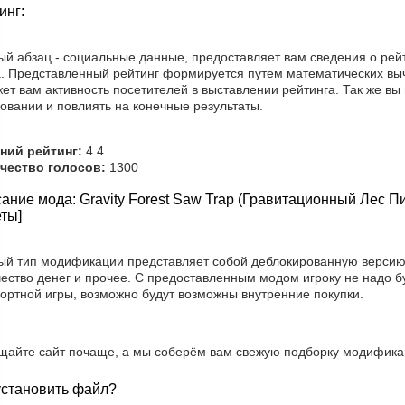
инг:
ый абзац - социальные данные, предоставляет вам сведения о рей
а. Представленный рейтинг формируется путем математических вы
ет вам активность посетителей в выставлении рейтинга. Так же вы
овании и повлиять на конечные результаты.
ний рейтинг:
4.4
чество голосов:
1300
ание мода: Gravity Forest Saw Trap (Гравитационный Лес 
ты]
ый тип модификации представляет собой деблокированную версию, 
чество денег и прочее. С предоставленным модом игроку не надо б
ортной игры, возможно будут возможны внутренние покупки.
щайте сайт почаще, а мы соберём вам свежую подборку модификац
установить файл?