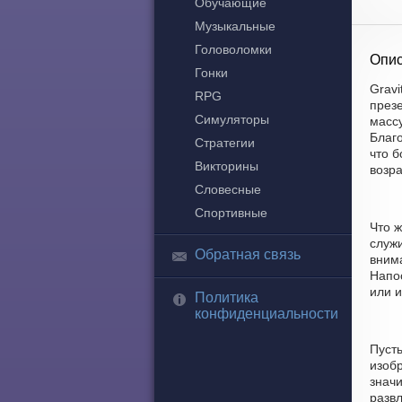
Обучающие
Музыкальные
Головоломки
Опис
Гонки
Gravi
RPG
през
Симуляторы
масс
Благо
Стратегии
что 
Викторины
возра
Словесные
Спортивные
Что ж
служи
Обратная связь
внима
Напос
или и
Политика
конфиденциальности
Пуст
изобр
знач
развл