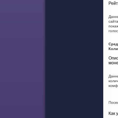
Рейт
Данн
сайт
покаж
голос
Сред
Коли
Опис
моне
Данн
коли
комф
Посе
Как 