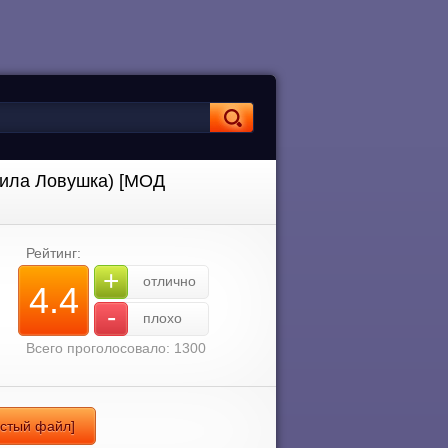
 Пила Ловушка) [МОД
Рейтинг:
+
отлично
4.4
-
плохо
Всего проголосовало: 1300
истый файл]