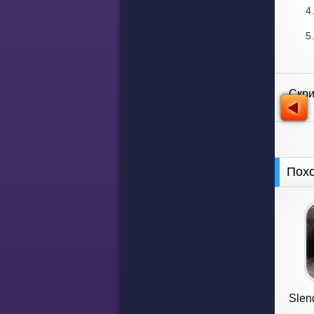
Скр
Пох
Slen