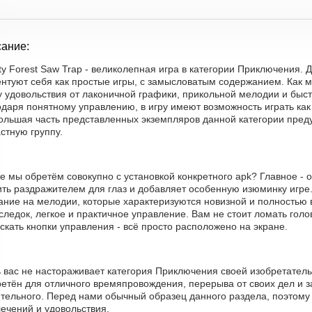
ание:
ty Forest Saw Trap - великолепная игра в категории Приключения.
ентуют себя как простые игры, с замысловатым содержанием. Как
у удовольствия от лаконичной графики, прикольной мелодии и быст
даря понятному управлению, в игру имеют возможность играть как 
большая часть представленных экземпляров данной категории пре
стную группу.
е мы обретём совокупно с установкой конкретного apk? Главное - о
ть раздражителем для глаз и добавляет особенную изюминку игре.
ние на мелодии, которые характеризуются новизной и полностью в
ледок, легкое и практичное управление. Вам не стоит ломать голо
скать кнопки управления - всё просто расположено на экране.
ь вас не настораживает категория Приключения своей изобретател
етён для отличного времяпровождения, перерыва от своих дел и за
ительного. Перед нами обычный образец данного раздела, поэтому
ечений и удовольствия.