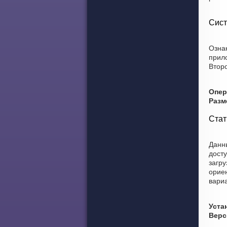
Сист
Ознак
прил
Второ
Опер
Разм
Стат
Данны
досту
загру
орие
вариа
Уста
Верс