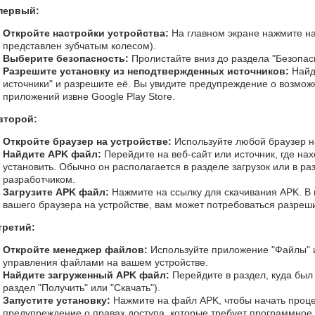
первый:
Откройте настройки устройства:
На главном экране нажмите на
представлен зубчатым колесом).
Выберите безопасность:
Пролистайте вниз до раздела "Безопас
Разрешите установку из неподтвержденных источников:
Найд
источники" и разрешите её. Вы увидите предупреждение о возможн
приложений извне Google Play Store.
второй:
Откройте браузер на устройстве:
Используйте любой браузер на
Найдите APK файл:
Перейдите на веб-сайт или источник, где на
установить. Обычно он располагается в разделе загрузок или в р
разработчиком.
Загрузите APK файл:
Нажмите на ссылку для скачивания APK. В 
вашего браузера на устройстве, вам может потребоваться разрешит
третий:
Откройте менеджер файлов:
Используйте приложение "Файлы" 
управления файлами на вашем устройстве.
Найдите загруженный APK файл:
Перейдите в раздел, куда был
раздел "Получить" или "Скачать").
Запустите установку:
Нажмите на файл APK, чтобы начать проце
предупреждение о правах доступа, которые требует программное