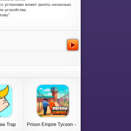
сс установки может занять несколько
и устройства.
тово".
aw Trap
Prison Empire Tycoon－
Idle Game