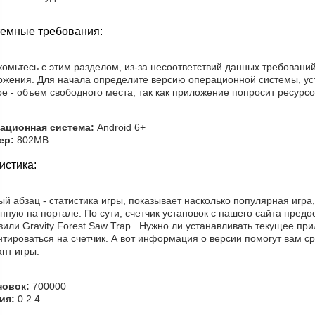
емные требования:
омьтесь с этим разделом, из-за несоответствий данных требовани
ожения. Для начала определите версию операционной системы, ус
е - объем свободного места, так как приложение попросит ресурсо
ационная система:
Android 6+
ер:
802MB
истика:
й абзац - статистика игры, показывает насколько популярная игра,
пную на портале. По сути, счетчик установок с нашего сайта пред
зили Gravity Forest Saw Trap . Нужно ли устанавливать текущее пр
нтироваться на счетчик. А вот информация о версии помогут вам с
нт игры.
новок:
700000
ия:
0.2.4