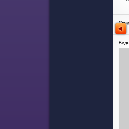
Скр
Виде