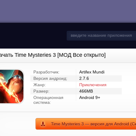
ачать Time Mysteries 3 [МОД Все открыто]
Разработчик:
Artifex Mundi
Версия андроид:
2.7.6
Жанр:
Приключения
Размер:
466MB
Операционная
Android 9+
система:
Time Mysteries 3 — версия для Android (С