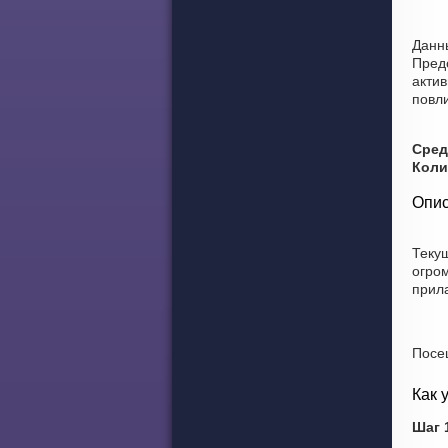
Данны
Пред
актив
повл
Сред
Коли
Опис
Теку
огро
прил
Посе
Как 
Шаг 