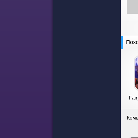
Пох
Fair
Комм