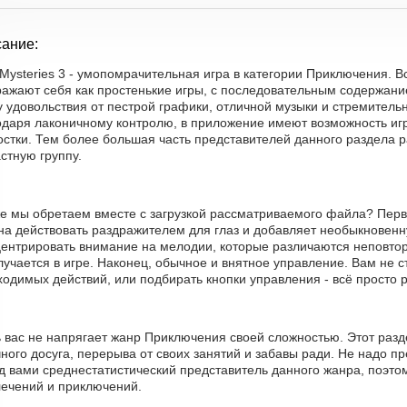
ание:
Mysteries 3 - умопомрачительная игра в категории Приключения. 
ражают себя как простенькие игры, с последовательным содержани
 удовольствия от пестрой графики, отличной музыки и стремитель
одаря лаконичному контролю, в приложение имеют возможность игр
остки. Тем более большая часть представителей данного раздела 
стную группу.
е мы обретаем вместе с загрузкой рассматриваемого файла? Перво
на действовать раздражителем для глаз и добавляет необыкновенн
центрировать внимание на мелодии, которые различаются неповтор
лучается в игре. Наконец, обычное и внятное управление. Вам не с
одимых действий, или подбирать кнопки управления - всё просто 
ь вас не напрягает жанр Приключения своей сложностью. Этот раз
ного досуга, перерыва от своих занятий и забавы ради. Не надо п
 вами среднестатистический представитель данного жанра, поэтом
лечений и приключений.