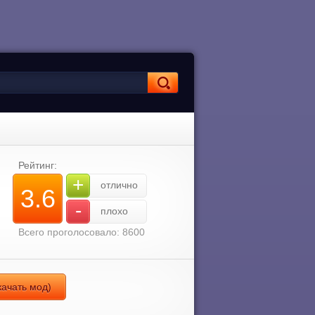
Рейтинг:
+
отлично
3.6
-
плохо
Всего проголосовало: 8600
качать мод)