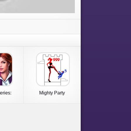
eries:
Mighty Party
ance