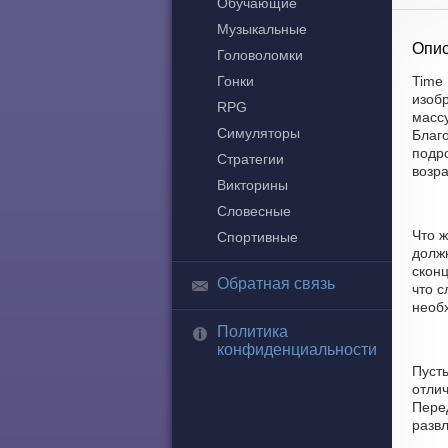
Обучающие
Музыкальные
Опис
Головоломки
Гонки
Time 
изоб
RPG
массу
Симуляторы
Благ
подр
Стратегии
возра
Викторины
Словесные
Что ж
Спортивные
долж
скон
Обратная связь
что с
необх
Политика
конфиденциальности
Пуст
отлич
Перед
разв