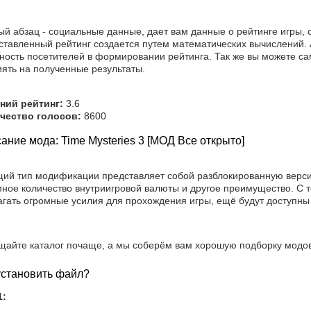
й абзац - социальные данные, дает вам данные о рейтинге игры, 
ставленный рейтинг создается путем математических вычислений. 
ность посетителей в формировании рейтинга. Так же вы можете са
иять на полученные результаты.
ний рейтинг:
3.6
чество голосов:
8600
ание мода: Time Mysteries 3 [МОД Все открыто]
щий тип модификации представляет собой разблокированную верси
мное количество внутриигровой валюты и другое преимущество. С 
агать огромные усилия для прохождения игры, ещё будут доступны
щайте каталог почаще, а мы соберём вам хорошую подборку модов
установить файл?
1: