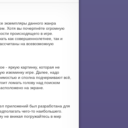
Все экземпляры данного жанра
ем. Хотя вы почерпнёте огромную
ности происходящего в игре.
ать как совершеннолетнее, так и
рассчитаны на всевозможную
е - яркую картинку, которая не
ую изюминку игре. Далее, надо
имостью и сполна подчеркивают всё,
тоит ломать голову над поиском
расположено на экране.
дел приложений был разработана для
редполагать чего-то наибольшего.
у не вникая погружайтесь в мир