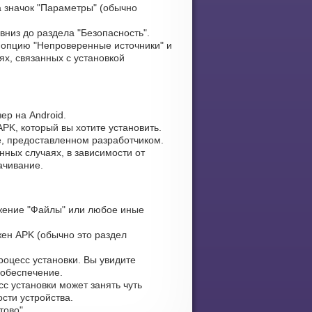
 значок "Параметры" (обычно
вниз до раздела "Безопасность".
опцию "Непроверенные источники" и
х, связанных с установкой
ер на Android.
PK, который вы хотите установить.
е, предоставленном разработчиком.
нных случаях, в зависимости от
ачивание.
жение "Файлы" или любое иные
жен APK (обычно это раздел
оцесс установки. Вы увидите
 обеспечение.
с установки может занять чуть
сти устройства.
тово".