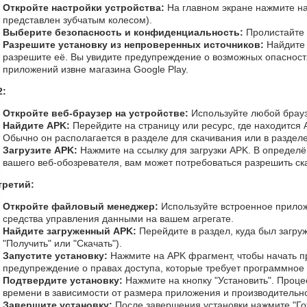
Откройте настройки устройства:
На главном экране нажмите на
представлен зубчатым колесом).
Выберите безопасность и конфиденциальность:
Пролистайте 
Разрешите установку из непроверенных источников:
Найдите 
разрешите её. Вы увидите предупреждение о возможных опасностя
приложений извне магазина Google Play.
2:
Откройте веб-браузер на устройстве:
Используйте любой брауз
Найдите APK:
Перейдите на страницу или ресурс, где находится A
Обычно он располагается в разделе для скачивания или в раздел
Загрузите APK:
Нажмите на ссылку для загрузки APK. В определё
вашего веб-обозревателя, вам может потребоваться разрешить ск
третий:
Откройте файловый менеджер:
Используйте встроенное прило
средства управления данными на вашем агрегате.
Найдите загруженный APK:
Перейдите в раздел, куда был загру
"Получить" или "Скачать").
Запустите установку:
Нажмите на APK фрагмент, чтобы начать пр
предупреждение о правах доступа, которые требует программное
Подтвердите установку:
Нажмите на кнопку "Установить". Процес
времени в зависимости от размера приложения и производительно
Завершите установку:
После завершения установки нажмите "Го