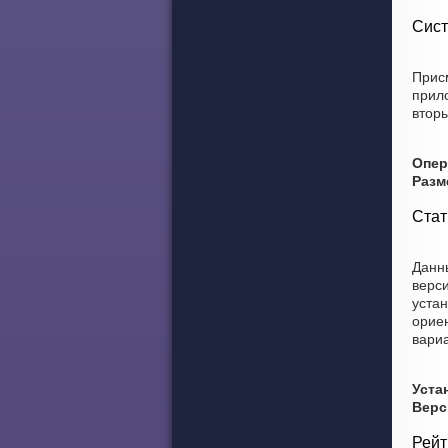
Сист
Присм
прил
вторы
Опер
Разм
Стат
Данны
верси
устан
ориен
вариа
Уста
Верс
Рейт