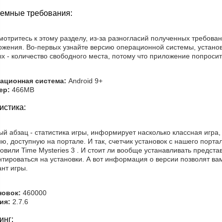
емные требования:
отритесь к этому разделу, из-за разногласий полученных требова
ожения. Во-первых узнайте версию операционной системы, установ
х - количество свободного места, потому что приложение попросит
ационная система:
Android 9+
ер:
466MB
истика:
й абзац - статистика игры, информирует насколько классная игра,
ю, доступную на портале. И так, счетчик установок с нашего портал
овили Time Mysteries 3 . И стоит ли вообще устанавливать предст
тироваться на установки. А вот информация о версии позволят ва
нт игры.
новок:
460000
ия:
2.7.6
инг: