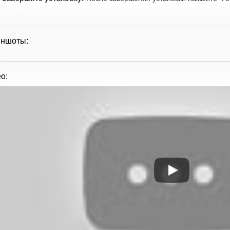
иншоты:
о: