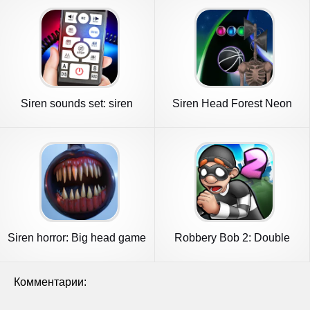
Siren sounds set: siren
Siren Head Forest Neon
system
ball
Siren horror: Big head game
Robbery Bob 2: Double
3d
Trouble
Комментарии: