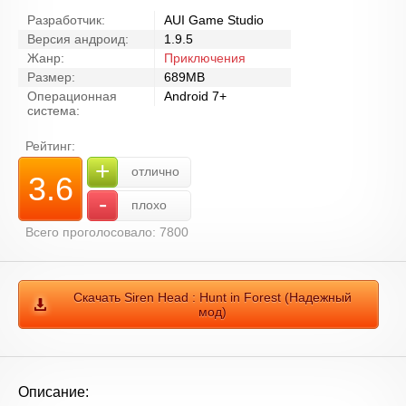
Разработчик:
AUI Game Studio
Версия андроид:
1.9.5
Жанр:
Приключения
Размер:
689MB
Операционная
Android 7+
система:
Рейтинг:
+
отлично
3.6
-
плохо
Всего проголосовало: 7800
Скачать Siren Head : Hunt in Forest (Надежный
мод)
Описание: