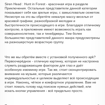
Siren Head : Hunt in Forest - красочная игра в разделе
Приключения. Остальные представители данной категории
показывают себя как зрелые игры, с замысловатым сюжетом.
Несмотря на это вы обретёте немалую массу веселья от
красивой графики, разнообразной мелодии и
быстротечности происходящего в игре. Благодаря отличному
контролю, в приложение имеют возможность играть как
совершеннолетнее, так и тинейджеры. Тем более
большинство представителей данного жанра предусмотрены
на разношерстную возрастную группу.
Что же мы обретём вместе с установкой полученного apk?
Первоочерёдное - отличную картинку, которая не настроена
служить раздражающим фактором для глаз и даёт
особенную изюминку игре. Так же, стоит сконцентрировать
внимание на музыке, которые различаются
индивидуальностью и целиком выделяют всё происходящие
в игре. Наконец, чёткое и комфортное управление. Вам не
стоит ломать голову над поиском нужных действий, или
искать кнопки управления - всё придельно просто.