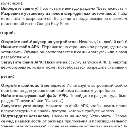
колесиком).
Выберите защиту:
Пролистайте вниз до раздела "Безопасность 
Разрешите установку из неподтвержденных источников:
Найд
источники" и разрешите её. Вы увидите предупреждение о возможн
приложений извне Google Play Store.
второй:
Откройте веб-браузер на устройстве:
Используйте любой веб-б
Найдите файл APK:
Перейдите на страницу или ресурс, где нахо
установить. Обычно он располагается в секции загрузок или в ра
разработчиком.
Загрузите файл APK:
Нажмите на ссылку загрузки APK. В некотор
веб-обозревателя, вам может потребоваться разрешить скачивани
третий:
Откройте файловый менеджер:
Используйте встроенный файло
приложение для управления файлами на вашем устройстве.
Найдите загруженный файл APK:
Перейдите в раздел, куда был
раздел "Получить" или "Скачать").
Запустите установку:
Нажмите на файл APK, чтобы начать проце
предупреждение о правах доступа, которые требует железо.
Подтвердите установку:
Нажмите на кнопку "Установить". Проце
секунд в зависимости от размера приложения и производительност
Завершите установку:
После завершения установки нажмите "Зап