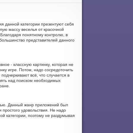
ия данной категории презентуют себя
лую массу веселья от красочной
 Благодаря понятному контролю, в
о большинство представителей данного
ное - классную картинку, которая не
нку игре. Потом, надо сосредоточить
подчеркивают всё, что случается в
лять над поиском необходимых
ране.
стью. Данный жанр приложений был
и простого удовольствия. Не надо
ой категории, поэтому не раздумывая