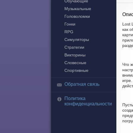
Обучающие
Музыкальные
Опис
Головоломки
Гонки
Lost 
как 
RPG
карти
Симуляторы
прило
разд
Стратегии
Викторины
Словесные
Что ж
наст
Спортивные
внима
игре
Обратная связь
дейст
Политика
конфиденциальности
Пуст
созда
пред
погр