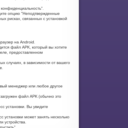
и конфиденциальность".
ите опцию "Неподтвержденные
ых рисках, связанных с установкой
раузер на Android.
дится файл APK, который вы хотите
зделе, предоставленном
ых случаях, в зависимости от вашего
е.
вый менеджер или любое другое
 загружен файл APK (обычно это
сс установки. Вы увидите
сс установки может занять несколько
и устройства.
устить".