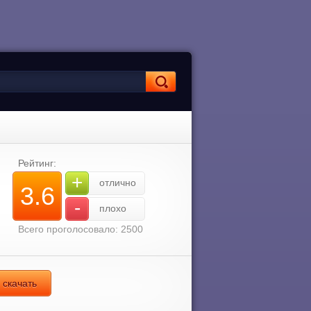
Рейтинг:
+
отлично
3.6
-
плохо
Всего проголосовало: 2500
 скачать