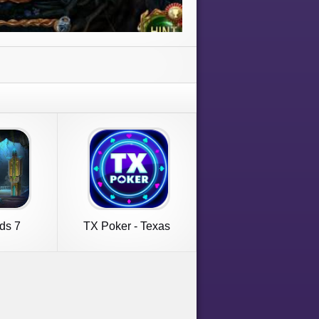
ds 7
TX Poker - Texas
Holdem Poker