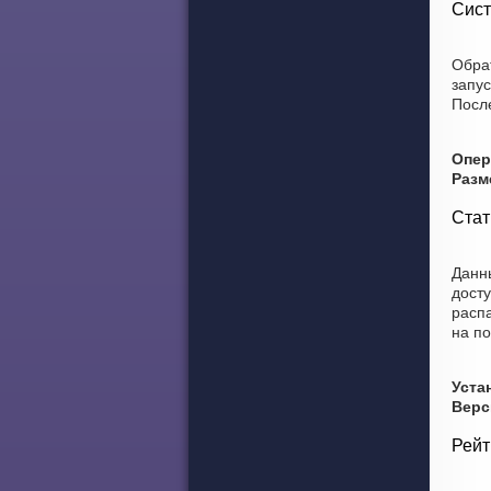
Сист
Обра
запу
После
Опер
Разм
Стат
Данны
досту
распа
на по
Уста
Верс
Рейт