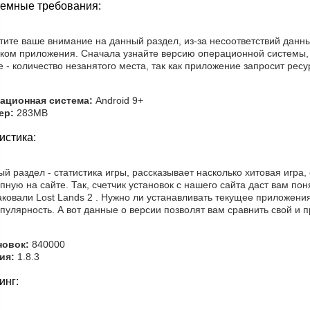
емные требования:
тите ваше внимание на данный раздел, из-за несоответствий данн
ском приложения. Сначала узнайте версию операционной системы,
 - количество незанятого места, так как приложение запросит рес
ационная система:
Android 9+
ер:
283MB
истика:
й раздел - статистика игры, рассказывает насколько хитовая игра,
пную на сайте. Так, счетчик установок с нашего сайта даст вам пон
ковали Lost Lands 2 . Нужно ли устанавливать текущее приложени
пулярность. А вот данные о версии позволят вам сравнить свой и 
новок:
840000
ия:
1.8.3
инг: