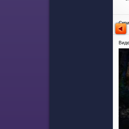
Скр
Виде