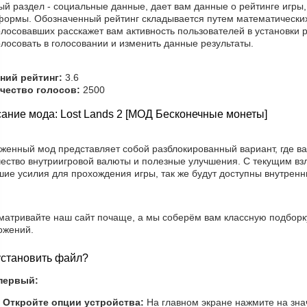
ый раздел - социальные данные, дает вам данные о рейтинге игры
формы. Обозначенный рейтинг складывается путем математических
лосовавших расскажет вам активность пользователей в установки 
лосовать в голосовании и изменить данные результаты.
ний рейтинг:
3.6
чество голосов:
2500
ание мода: Lost Lands 2 [МОД Бесконечные монеты]
уженный мод представляет собой разблокированный вариант, где в
чество внутриигровой валюты и полезные улучшения. С текущим вз
шие усилия для прохождения игры, так же будут доступны внутрен
матривайте наш сайт почаще, а мы соберём вам классную подборк
ожений.
установить файл?
первый:
Откройте опции устройства:
На главном экране нажмите на зна