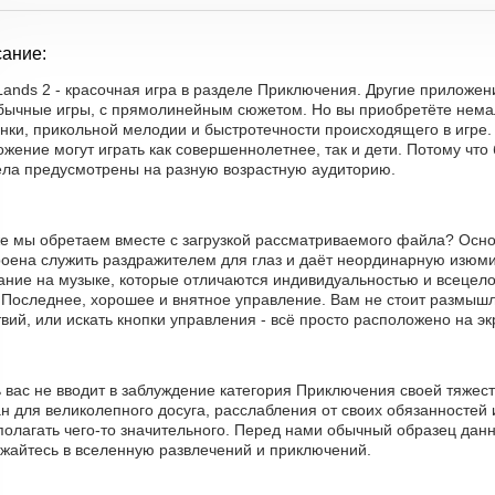
ание:
Lands 2 - красочная игра в разделе Приключения. Другие приложен
обычные игры, с прямолинейным сюжетом. Но вы приобретёте нема
нки, прикольной мелодии и быстротечности происходящего в игре.
жение могут играть как совершеннолетнее, так и дети. Потому чт
ела предусмотрены на разную возрастную аудиторию.
е мы обретаем вместе с загрузкой рассматриваемого файла? Основ
роена служить раздражителем для глаз и даёт неординарную изюми
ние на музыке, которые отличаются индивидуальностью и всецело 
. Последнее, хорошее и внятное управление. Вам не стоит размыш
вий, или искать кнопки управления - всё просто расположено на эк
ь вас не вводит в заблуждение категория Приключения своей тяже
н для великолепного досуга, расслабления от своих обязанностей 
полагать чего-то значительного. Перед нами обычный образец данн
ужайтесь в вселенную развлечений и приключений.