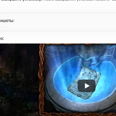
иншоты:
о: