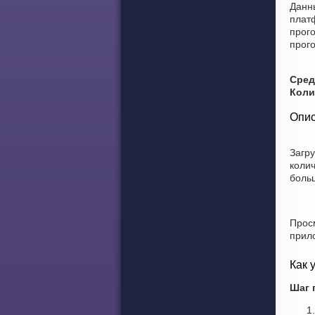
Данн
плат
прого
прого
Сред
Коли
Опис
Загр
коли
боль
Прос
прил
Как 
Шаг 