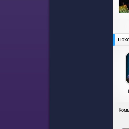
Пох
Комм