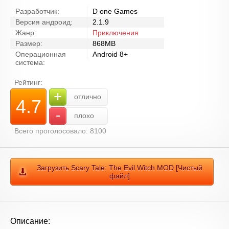
Разработчик:
D one Games
Версия андроид:
2.1.9
Жанр:
Приключения
Размер:
868MB
Операционная
Android 8+
система:
Рейтинг:
+
отлично
4.7
-
плохо
Всего проголосовало: 8100
Загрузить Scary Tale: The Evil Witch MOD [Чистый
файл]
Описание: