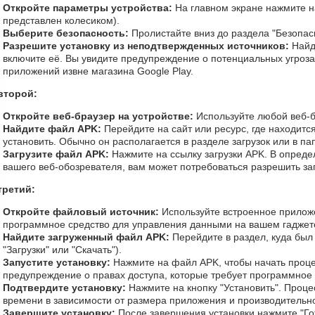
Откройте параметры устройства:
На главном экране нажмите на
представлен колесиком).
Выберите безопасность:
Пролистайте вниз до раздела "Безопас
Разрешите установку из неподтвержденных источников:
Найд
включите её. Вы увидите предупреждение о потенциальных угроза
приложений извне магазина Google Play.
второй:
Откройте веб-браузер на устройстве:
Используйте любой веб-бр
Найдите файл APK:
Перейдите на сайт или ресурс, где находитс
установить. Обычно он располагается в разделе загрузок или в п
Загрузите файл APK:
Нажмите на ссылку загрузки APK. В опреде
вашего веб-обозревателя, вам может потребоваться разрешить заг
третий:
Откройте файловый источник:
Используйте встроенное прилож
программное средство для управления данными на вашем гаджет
Найдите загруженный файл APK:
Перейдите в раздел, куда был
"Загрузки" или "Скачать").
Запустите установку:
Нажмите на файл APK, чтобы начать проце
предупреждение о правах доступа, которые требует программное
Подтвердите установку:
Нажмите на кнопку "Установить". Процес
времени в зависимости от размера приложения и производительно
Завершите установку:
После завершения установки нажмите "Го