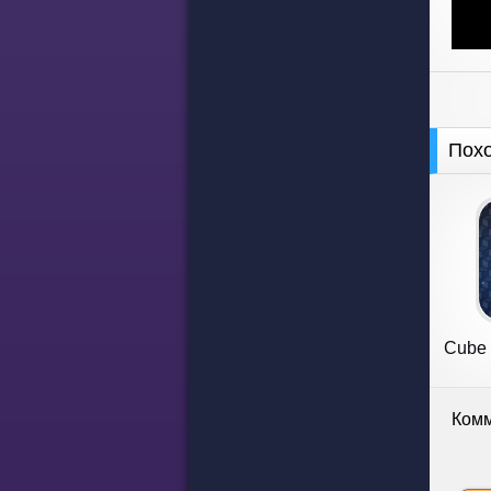
Пох
Cube 
Комм