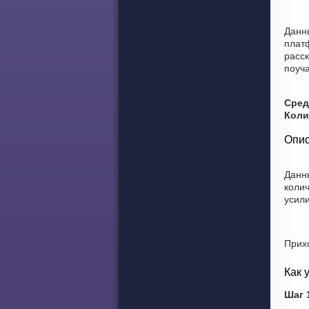
Данн
плат
расс
поуча
Сред
Коли
Опис
Данны
колич
усили
Прих
Как 
Шаг 