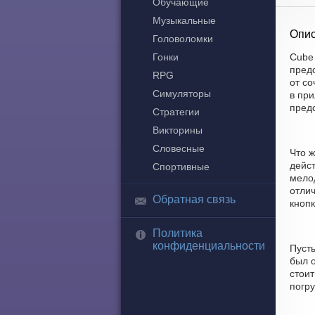
Обучающие
Музыкальные
Опис
Головоломки
Гонки
Cube 
пред
RPG
от со
Симуляторы
в при
пред
Стратегии
Викторины
Словесные
Что ж
дейст
Спортивные
мело
отлич
Обратная связь
кнопк
Политика
конфиденциальности
Пусть
был о
стоит
погру