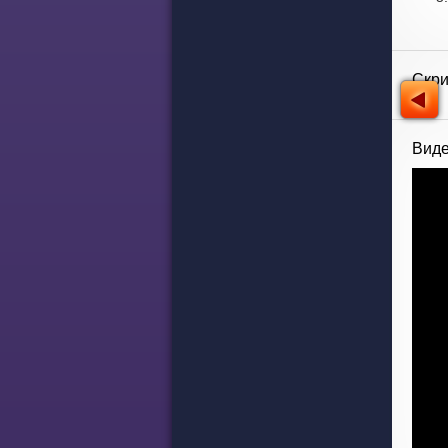
Скр
Виде