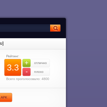
u]
Рейтинг:
+
отлично
3.3
-
плохо
Всего проголосовало: 4800
D APK