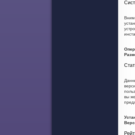
Сист
Внима
уста
устро
инст
Опер
Разм
Стат
Данны
верси
польз
вы же
пред
Уста
Верс
Рейт