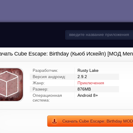
ачать Cube Escape: Birthday (Кьюб Искейп) [МОД Men
Разработчик:
Rusty Lake
Версия андроид:
2.9.2
Жанр:
Приключения
Размер:
876MB
Операционная
Android 8+
система:
Скачать Cube Escape: Birthday MO