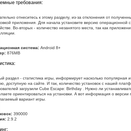
емные требования:
тельно отнеситесь к этому разделу, из-за отклонения от получен
новкой приложения. Для начала установите версию операционной 
йстве. Во-вторых - количество незанятого места, так как приложен
алляции.
ационная система:
Android 8+
ер:
876MB
истика:
й раздел - статистика игры, информирует насколько популярная и
ю, доступную на сайте. И так, количество установок с нашей плат
ователей загрузили Cube Escape: Birthday . Нужно ли устанавлива
лаете ориентироваться на установки. А вот информация о версии 
лагаемый вариант игры.
новок:
390000
ия:
2.9.2
инг: