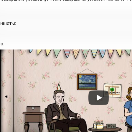
иншоты:
о: