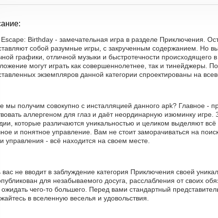
ание:
Escape: Birthday - замечательная игра в разделе Приключения. О
ставляют собой разумные игры, с закрученным содержанием. Но вы
чной графики, отличной музыки и быстротечности происходящего в
ложение могут играть как совершеннолетнее, так и тинейджеры. П
ставленных экземпляров данной категории спроектированы на всев
е мы получим совокупно с инсталляцией данного apk? Главное - пр
вовать аллергеном для глаз и даёт неординарную изюминку игре. 
дии, которые различаются уникальностью и целиком выделяют всё 
ное и понятное управление. Вам не стоит заморачиваться на поис
и управления - всё находится на своем месте.
 вас не вводит в заблуждение категория Приключения своей уника
публикован для незабываемого досуга, расслабления от своих обя
 ожидать чего-то большего. Перед вами стандартный представител
жайтесь в вселенную веселья и удовольствия.