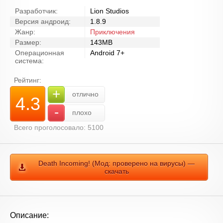
Разработчик:
Lion Studios
Версия андроид:
1.8.9
Жанр:
Приключения
Размер:
143MB
Операционная
Android 7+
система:
Рейтинг:
+
отлично
4.3
-
плохо
Всего проголосовало: 5100
Death Incoming! (Мод: проверено на вирусы) —
скачать
Описание: