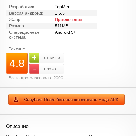
Разработчик:
TapMen
Версия андроид:
1.5.5
Жанр:
Приключения
Размер:
511MB
Операционная
Android 9+
система:
Рейтинг:
+
отлично
4.8
-
плохо
Всего проголосовало: 2000
Capybara Rush: безопасная загрузка мода APK
Описание: