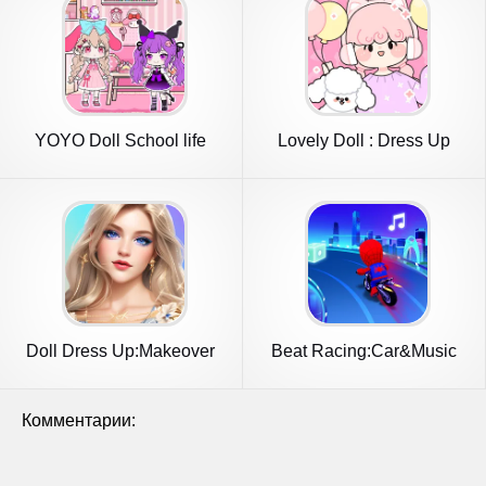
YOYO Doll School life
Lovely Doll : Dress Up
Dress up
Game
Doll Dress Up:Makeover
Beat Racing:Car&Music
Girls
game
Комментарии: