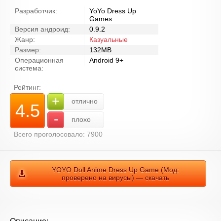
Разработчик:
YoYo Dress Up
Games
Версия андроид:
0.9.2
Жанр:
Казуальные
Размер:
132MB
Операционная
Android 9+
система:
Рейтинг:
+
отлично
4.5
-
плохо
Всего проголосовало: 7900
YOYO Doll Anime Dress Up Game (Мод:
проверено на вирусы) — скачать