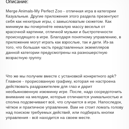
Описание:
Merge Animals-My Perfect Zoo - отличная игра в категории
Казуальные. Другие приложения этого раздела презентуют
себя как нехитрые игры, с замысловатым сюжетом. Как
минимум вы почерпнёте немалую массу веселья от
красочной картинки, отличной музыки и быстротечности
происходящего в игре. Благодаря понятному управлению, в
приложение могут играть как взрослые, так и дети. Из-за
того, что большая часть представленных экземпляров
данной категории предусмотрены на разношерстную
возрастную группу.
Что же мы получим вместе с установкой конкретного apk?
Главное - прорисованную графику, которая не настроена
действовать раздражителем для глаз и дарит
необыкновенную изюминку игре. После, надо сосредоточить
внимание на мелодии, которые отличаются уникальностью и
сполна подсвечивают всё, что случается в игре. Напоследок,
чёткое и практичное управление. Вам не стоит ломать голову
над поиском требуемых действий, или подбирать кнопки
управления - всё находится на своем месте.