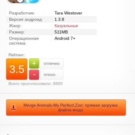
Разработчик:
Tara Westover
Версия андроид:
1.3.8
Жанр:
Казуальные
Размер:
511MB
Операционная
Android 7+
система:
Рейтинг:
+
отлично
3.5
-
плохо
Всего проголосовало: 8800
Merge Animals-My Perfect Zoo: прямая загрузка
файла мода