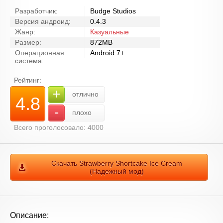
Разработчик:
Budge Studios
Версия андроид:
0.4.3
Жанр:
Казуальные
Размер:
872MB
Операционная
Android 7+
система:
Рейтинг:
+
отлично
4.8
-
плохо
Всего проголосовало: 4000
Скачать Strawberry Shortcake Ice Cream
(Надежный мод)
Описание: