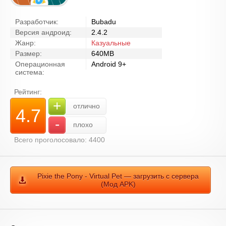
Разработчик:
Bubadu
Версия андроид:
2.4.2
Жанр:
Казуальные
Размер:
640MB
Операционная
Android 9+
система:
Рейтинг:
+
отлично
4.7
-
плохо
Всего проголосовало: 4400
Pixie the Pony - Virtual Pet — загрузить с сервера
(Мод APK)