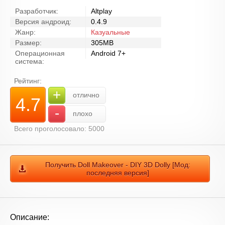
Разработчик:
Altplay
Версия андроид:
0.4.9
Жанр:
Казуальные
Размер:
305MB
Операционная
Android 7+
система:
Рейтинг:
+
отлично
4.7
-
плохо
Всего проголосовало: 5000
Получить Doll Makeover - DIY 3D Dolly [Мод:
последняя версия]
Описание: