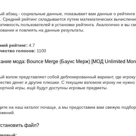
ый абзац - социальные данные, показывает вам данные о рейтинге
а. Средний рейтинг складывается путем математических вычислени
ктивность пользователей в установки рейтинга. Аналогично и вы с
овании и повлиять на данные результаты.
ний рейтинг:
4.7
чество голосов:
1100
ание мода: Bounce Merge (Баунс Мерж) [МОД Unlimited Mon
ый взлом представляет собой деблокированный вариант, где игрок
ество денег и другие плюшки. С текущим взломом игроку не нужно
ортной игры, ещё будут доступны игровые предметы.
дите на наш каталог почаще, а мы предоставим вам свежую подбор
ожений.
установить файл?
первый: