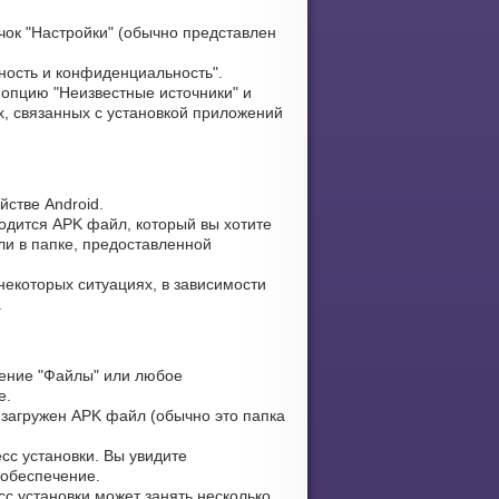
чок "Настройки" (обычно представлен
ность и конфиденциальность".
опцию "Неизвестные источники" и
, связанных с установкой приложений
стве Android.
ходится APK файл, который вы хотите
ли в папке, предоставленной
некоторых ситуациях, в зависимости
.
ение "Файлы" или любое
е.
 загружен APK файл (обычно это папка
сс установки. Вы увидите
 обеспечение.
сс установки может занять несколько