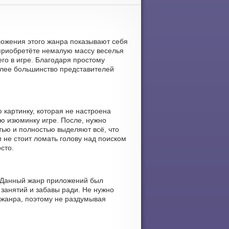
ложения этого жанра показывают себя
 приобретёте немалую массу веселья
го в игре. Благодаря простому
более большинство представителей
 картинку, которая не настроена
ю изюминку игре. После, нужно
тью и полностью выделяют всё, что
м не стоит ломать голову над поиском
сто.
. Данный жанр приложений был
занятий и забавы ради. Не нужно
 жанра, поэтому не раздумывая