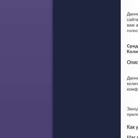
Данн
сайт
вам а
голос
Сред
Коли
Опис
Данн
колич
комф
Захо
прил
Как 
Шаг 