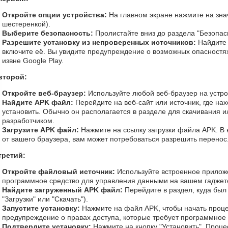
Откройте опции устройства:
На главном экране нажмите на зна
шестеренкой).
Выберите безопасность:
Пролистайте вниз до раздела "Безопас
Разрешите установку из непроверенных источников:
Найдите 
включите её. Вы увидите предупреждение о возможных опасностях
извне Google Play.
второй:
Откройте веб-браузер:
Используйте любой веб-браузер на устрой
Найдите APK файл:
Перейдите на веб-сайт или источник, где на
установить. Обычно он располагается в разделе для скачивания и
разработчиком.
Загрузите APK файл:
Нажмите на ссылку загрузки файла APK. В 
от вашего браузера, вам может потребоваться разрешить перенос
третий:
Откройте файловый источник:
Используйте встроенное прилож
программное средство для управления данными на вашем гаджет
Найдите загруженный APK файл:
Перейдите в раздел, куда был
"Загрузки" или "Скачать").
Запустите установку:
Нажмите на файл APK, чтобы начать проце
предупреждение о правах доступа, которые требует программное
Подтвердите установку:
Нажмите на кнопку "Установить". Проце