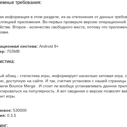
емные требования:
ая информация в этом разделе, из-за отклонения от данных требо
алляцией приложения. Во-первых проверьте версию операционной 
йстве. Второе - количество свободного места, потому что приложе
овки.
ационная система:
Android 8+
ер:
703MB
истика:
й абзац - статистика игры, информирует насколько хитовая игра, 
ю, доступную на сайте. И так, счетчик установок с нашей страницы 
зили Bounce Merge . И стоит ли вообще устанавливать данное при
тироваться на популярность. А вот сведения о версии позволят в
нт игры.
новок:
530000
ия:
0.3.5
инг: