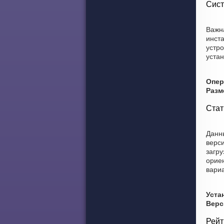
Сист
Важн
инст
устро
устан
Опер
Разм
Стат
Данны
верси
загру
ориен
вариа
Уста
Верс
Рейт