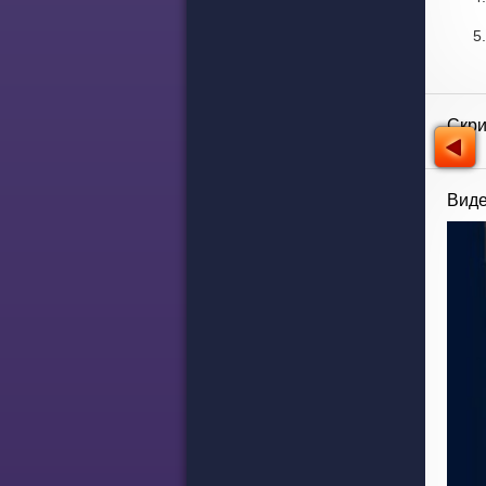
Скр
Виде