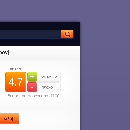
ney]
Рейтинг:
+
отлично
4.7
-
плохо
Всего проголосовало: 1100
 файл]