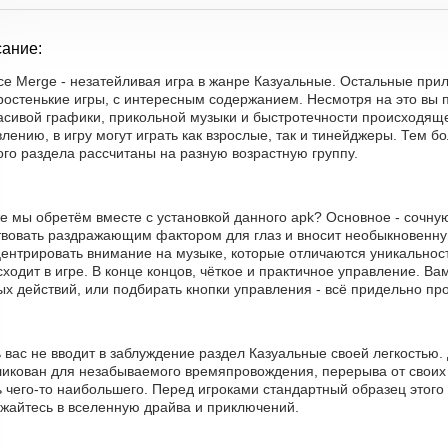
ание:
ce Merge - незатейливая игра в жанре Казуальные. Остальные при
простенькие игры, с интересным содержанием. Несмотря на это вы
асивой графики, прикольной музыки и быстротечности происходяще
лению, в игру могут играть как взрослые, так и тинейджеры. Тем 
го раздела рассчитаны на разную возрастную группу.
е мы обретём вместе с установкой данного apk? Основное - сочную
твовать раздражающим фактором для глаз и вносит необыкновенну
центрировать внимание на музыке, которые отличаются уникальнос
ходит в игре. В конце концов, чёткое и практичное управление. Ва
х действий, или подбирать кнопки управления - всё придельно про
ь вас не вводит в заблуждение раздел Казуальные своей легкостью
ликован для незабываемого времяпровождения, перерыва от своих 
 чего-то наибольшего. Перед игроками стандартный образец этого
ужайтесь в вселенную драйва и приключений.