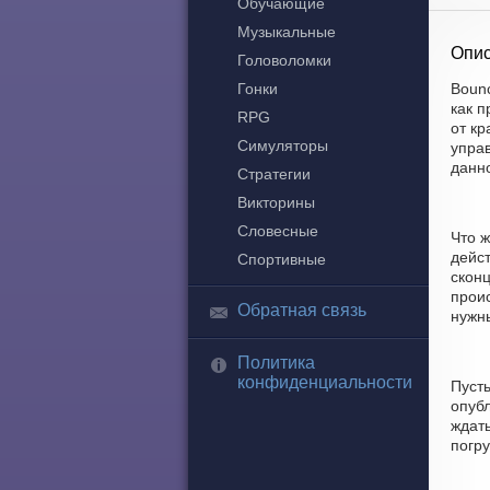
Обучающие
Музыкальные
Опис
Головоломки
Гонки
Boun
как 
RPG
от кр
Симуляторы
управ
данно
Стратегии
Викторины
Словесные
Что ж
дейс
Спортивные
скон
проис
Обратная связь
нужны
Политика
конфиденциальности
Пуст
опуб
ждать
погр