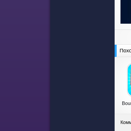
Пох
Bou
J
Комм