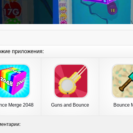
ожие приложения:
nce Merge 2048
Guns and Bounce
Bounce M
oin Numbers
ентарии: