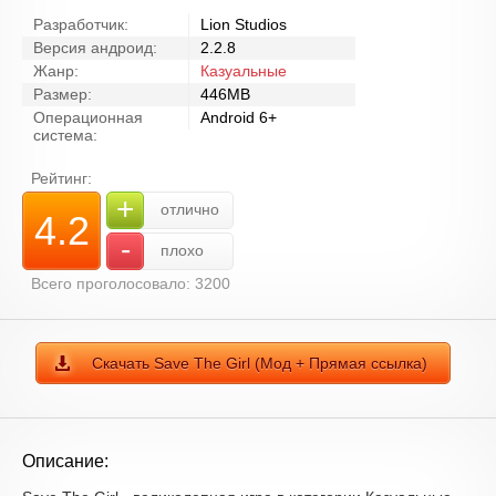
Разработчик:
Lion Studios
Версия андроид:
2.2.8
Жанр:
Казуальные
Размер:
446MB
Операционная
Android 6+
система:
Рейтинг:
+
отлично
4.2
-
плохо
Всего проголосовало: 3200
Скачать Save The Girl (Мод + Прямая ссылка)
Описание: