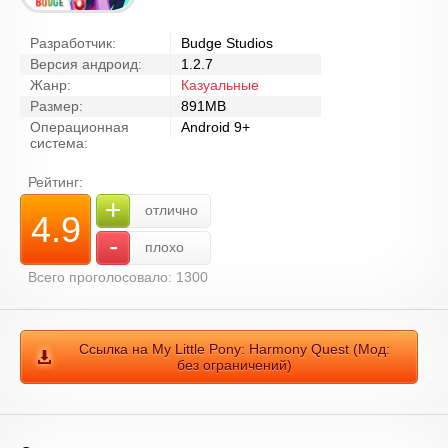
Разработчик:
Budge Studios
Версия андроид:
1.2.7
Жанр:
Казуальные
Размер:
891MB
Операционная
Android 9+
система:
Рейтинг:
+
отлично
4.9
-
плохо
Всего проголосовало: 1300
Ссылка на My Little Pony: Harmony Quest (Мод:
без ограничений)