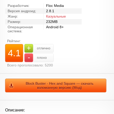
Разработчик:
Floc Media
Версия андроид:
2.8.1
Жанр:
Казуальные
Размер:
232MB
Операционная
Android 8+
система:
Рейтинг:
+
отлично
4.1
-
плохо
Всего проголосовало: 5200
Block Buster - Hex and Square — скачать
взломанную версию (Мод)
Описание: