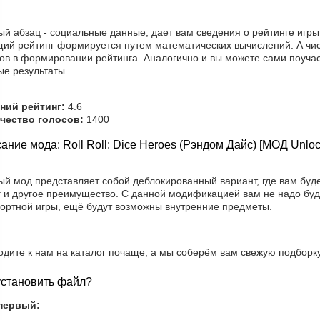
й абзац - социальные данные, дает вам сведения о рейтинге игры,
щий рейтинг формируется путем математических вычислений. А чис
ов в формировании рейтинга. Аналогично и вы можете сами поучас
ые результаты.
ний рейтинг:
4.6
чество голосов:
1400
ание мода: Roll Roll: Dice Heroes (Рэндом Дайс) [МОД Unloc
ый мод представляет собой деблокированный вариант, где вам буд
г и другое преимущество. С данной модификацией вам не надо буд
ортной игры, ещё будут возможны внутренние предметы.
одите к нам на каталог почаще, а мы соберём вам свежую подборк
установить файл?
первый: