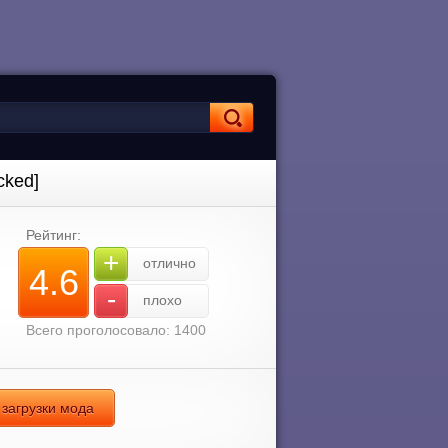
cked]
Рейтинг:
+
отлично
4.6
-
плохо
Всего проголосовало: 1400
 загрузки мода