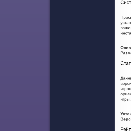
Сист
Присм
уста
вашем
инст
Опер
Разм
Стат
Данны
верси
игрок
ориен
игры.
Уста
Верс
Рейт