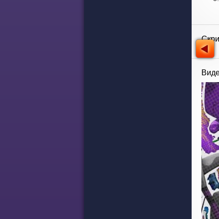
Скр
Виде