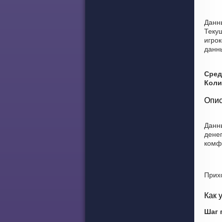
Данны
Теку
игрок
данн
Сред
Коли
Опис
Данн
дене
комф
Прих
Как 
Шаг 