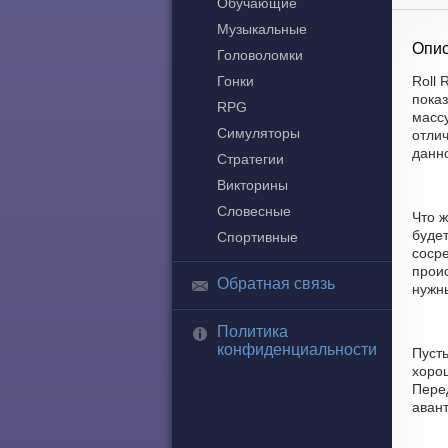
Обучающие
Музыкальные
Опис
Головоломки
Гонки
Roll 
пока
RPG
массу
Симуляторы
отлич
данн
Стратегии
Викторины
Словесные
Что ж
буде
Спортивные
соср
прои
Обратная связь
нужны
Политика
конфиденциальности
Пуст
хорош
Пере
аван