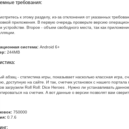
емные требования:
отритесь к этому разделу, из-за отклонения от указанных требов
новкой приложения. В первую очередь проверьте версию операцио
 устройстве. Второе - объем свободного места, так как приложени
алляции.
ационная система:
Android 6+
ер:
244MB
истика:
й абзац - статистика игры, показывает насколько классная игра, с
ю, доступную на сайте. И так, счетчик установок с нашего портал
ов загрузили Roll Roll: Dice Heroes . Нужно ли устанавливать данн
тироваться на счетчик. А вот данные о версии позволят вам свери
новок:
750000
ия:
0.7.6
инг: