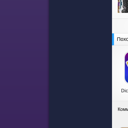
Пох
Dic
Комм