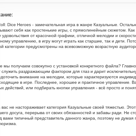
ание:
Roll: Dice Heroes - замечательная игра в жанре Казуальные. Оста
зывают себя как простенькие игры, с прямолинейным сюжетом. Ка
 удовольствия от красочной графики, отличной мелодии и скорост
ному управлению, в игру могут играть как старшие, так и дети. По
ой категории предусмотрены на всевозможную возрастную аудитор
е мы получаем совокупно с установкой конкретного файла? Главное
т служить раздражающим фактором для глаз и дарит исключительную
едоточить внимание на мелодии, которые характеризуются индиви
сходящие в игре. Последнее, хорошее и практичное управление. В
х действий, или подбирать кнопки управления - всё просто и поня
ь вас не настораживает категория Казуальные своей тяжестью. Это
его досуга, перерыва от своих обязанностей и забавы ради. Не сто
д вами типичный представитель данного жанра, поэтому не думая 
тюризма.