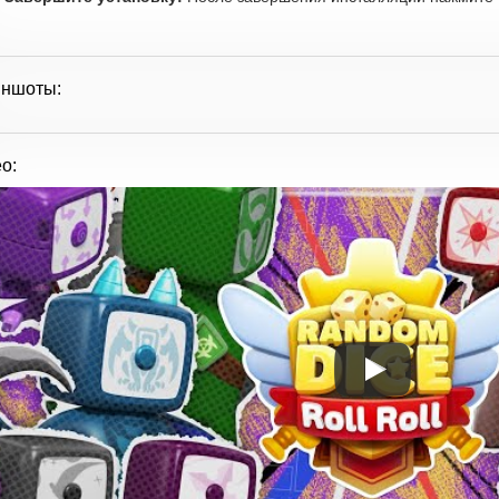
иншоты:
о: