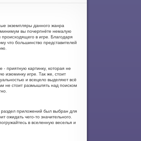
льные экземпляры данного жанра
к минимум вы почерпнёте немалую
и происходящего в игре. Благодаря
тому что большинство представителей
ию.
 - приятную картинку, которая не
 изюминку игре. Так же, стоит
дуальностью и всецело выделяют всё
ам не стоит размышлять над поиском
тно.
т раздел приложений был выбран для
ит ожидать чего-то значительного.
погружайтесь в вселенную веселья и