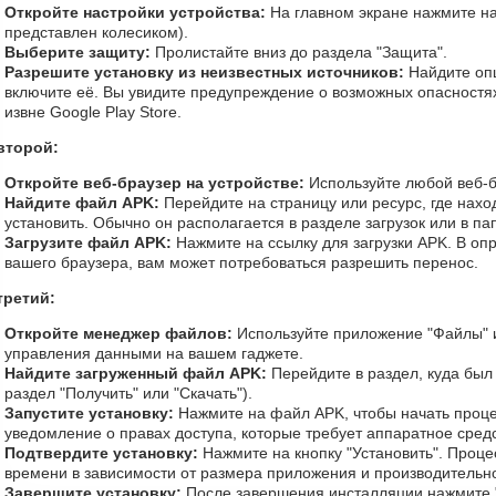
Откройте настройки устройства:
На главном экране нажмите на
представлен колесиком).
Выберите защиту:
Пролистайте вниз до раздела "Защита".
Разрешите установку из неизвестных источников:
Найдите оп
включите её. Вы увидите предупреждение о возможных опасностях
извне Google Play Store.
второй:
Откройте веб-браузер на устройстве:
Используйте любой веб-б
Найдите файл APK:
Перейдите на страницу или ресурс, где нахо
установить. Обычно он располагается в разделе загрузок или в па
Загрузите файл APK:
Нажмите на ссылку для загрузки APK. В опр
вашего браузера, вам может потребоваться разрешить перенос.
третий:
Откройте менеджер файлов:
Используйте приложение "Файлы" 
управления данными на вашем гаджете.
Найдите загруженный файл APK:
Перейдите в раздел, куда был
раздел "Получить" или "Скачать").
Запустите установку:
Нажмите на файл APK, чтобы начать проце
уведомление о правах доступа, которые требует аппаратное средс
Подтвердите установку:
Нажмите на кнопку "Установить". Проце
времени в зависимости от размера приложения и производительно
Завершите установку:
После завершения инсталляции нажмите "