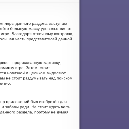
земпляры данного раздела выступают
тёте большую массу удовольствия от
 игре. Благодаря отличному контролю,
 большая часть представителей данной
рвое - прорисованную картинку,
юминку игре. Затем, стоит
ются новизной и целиком выделяют
Вам не стоит раздумывать над поиском
нятно.
жанр приложений был изобретён для
и забавы ради. Не стоит ждать чего-
 данного раздела, поэтому не думая