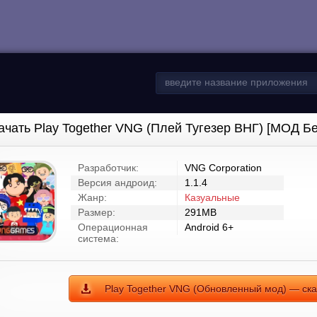
ачать Play Together VNG (Плей Тугезер ВНГ) [МОД Б
Разработчик:
VNG Corporation
Версия андроид:
1.1.4
Жанр:
Казуальные
Размер:
291MB
Операционная
Android 6+
система:
Play Together VNG (Обновленный мод) — скач