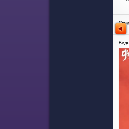
Скр
Виде