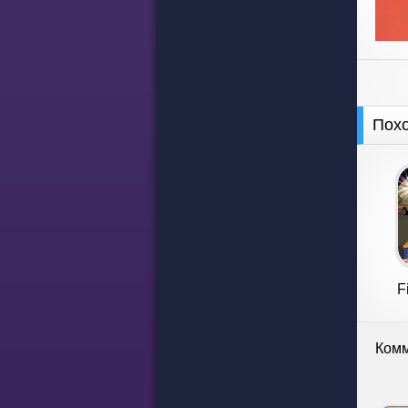
Пох
F
Комм