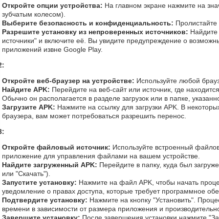
Откройте опции устройства:
На главном экране нажмите на зна
зубчатым колесом).
Выберите безопасность и конфиденциальность:
Пролистайте 
Разрешите установку из непроверенных источников:
Найдите
источники" и включите её. Вы увидите предупреждение о возможны
приложений извне Google Play.
2:
Откройте веб-браузер на устройстве:
Используйте любой брауз
Найдите APK:
Перейдите на веб-сайт или источник, где находится
Обычно он располагается в разделе загрузок или в папке, указанн
Загрузите APK:
Нажмите на ссылку для загрузки APK. В некоторых
браузера, вам может потребоваться разрешить перенос.
3:
Откройте файловый источник:
Используйте встроенный файлов
приложение для управления файлами на вашем устройстве.
Найдите загруженный APK:
Перейдите в папку, куда был загруже
или "Скачать").
Запустите установку:
Нажмите на файл APK, чтобы начать проце
уведомление о правах доступа, которые требует программное об
Подтвердите установку:
Нажмите на кнопку "Установить". Проце
времени в зависимости от размера приложения и производительно
Завершите установку:
После завершения установки нажмите "Зап