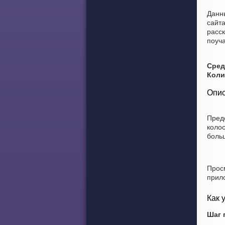
Данн
сайт
расск
поуча
Сред
Коли
Опис
Пред
коло
боль
Прос
прил
Как 
Шаг 