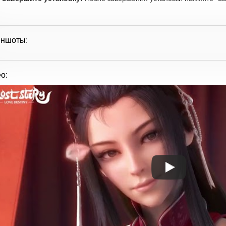
иншоты:
о: