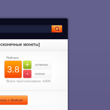
есконечные монеты]
Рейтинг:
+
отлично
3.8
-
плохо
Всего проголосовало: 4300
ать с Android