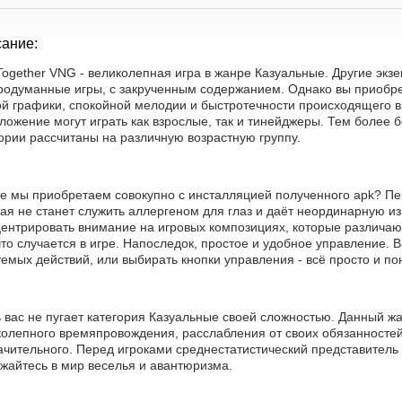
ание:
Together VNG - великолепная игра в жанре Казуальные. Другие эк
продуманные игры, с закрученным содержанием. Однако вы приобре
ой графики, спокойной мелодии и быстротечности происходящего в
ложение могут играть как взрослые, так и тинейджеры. Тем более
ории рассчитаны на различную возрастную группу.
же мы приобретаем совокупно с инсталляцией полученного apk? Пе
ая не станет служить аллергеном для глаз и даёт неординарную из
центрировать внимание на игровых композициях, которые различа
что случается в игре. Напоследок, простое и удобное управление. 
емых действий, или выбирать кнопки управления - всё просто и по
ь вас не пугает категория Казуальные своей сложностью. Данный 
олепного времяпровождения, расслабления от своих обязанностей 
ачительного. Перед игроками среднестатистический представитель
жайтесь в мир веселья и авантюризма.