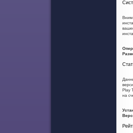
Сист
Внима
инст
вашем
инст
Опер
Разм
Стат
Данны
верси
Play 
на сч
Уста
Верс
Рейт