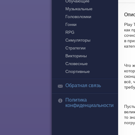
Обучающие
Музыкальные
Опис
Головоломки
Гонки
Play 
как 
RPG
сочн
Симуляторы
в при
катег
Стратегии
Викторины
Словесные
Что 
котор
Спортивные
скон
всё, 
Обратная связь
требу
Политика
конфиденциальности
Пуст
велик
то зн
погру