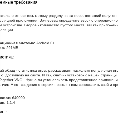
емные требования:
тельно отнеситесь к этому разделу, из-за несоответствий получе
алляцией приложения. Во-первых определите версию операционно
 устройстве. Второе - количество пустого места, так как приложен
алляции.
ационная система:
Android 6+
ер:
291MB
истика:
й абзац - статистика игры, рассказывает насколько популярная игр
ю, доступную на сайте. И так, счетчик установок с нашей страницы
Together VNG . Нужно ли устанавливать представленное приложени
етчик. А вот сведения о версии позволят вам сопоставить свой и п
новок:
640000
ия:
1.1.4
инг: