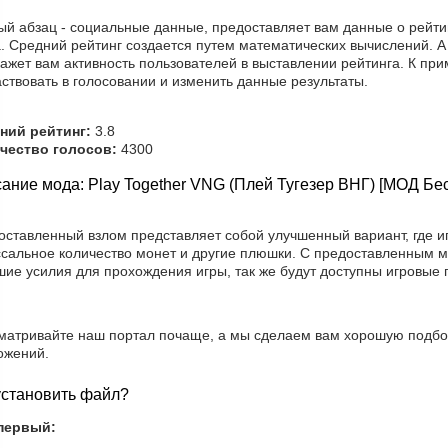
ый абзац - социальные данные, предоставляет вам данные о рейти
а. Средний рейтинг создается путем математических вычислений. А
ажет вам активность пользователей в выставлении рейтинга. К при
ствовать в голосовании и изменить данные результаты.
ний рейтинг:
3.8
чество голосов:
4300
ание мода: Play Together VNG (Плей Тугезер ВНГ) [МОД Бе
оставленный взлом представляет собой улучшенный вариант, где и
ссальное количество монет и другие плюшки. С предоставленным м
шие усилия для прохождения игры, так же будут доступны игровые
матривайте наш портал почаще, а мы сделаем вам хорошую подбор
ожений.
установить файл?
первый: