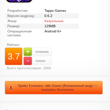
Разработчик:
Tapps Games
Версия андроид:
0.6.2
Жанр:
Казуальные
Размер:
129MB
Операционная
Android 6+
система:
Рейтинг:
+
отлично
3.7
-
плохо
Всего проголосовало: 1800
Spider Evolution: Idle Game (Взломанный мод) —
загрузить бесплатно