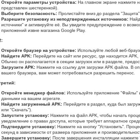
Откройте параметры устройства:
На главном экране нажмите н
представлен шестеренкой).
Выберите безопасность:
Пролистайте вниз до раздела "Защита"
Разрешите установку из неподтвержденных источников:
Найд
источники" и активируйте её. Вы увидите предупреждение о возмо
приложений извне магазина Google Play.
2:
Откройте браузер на устройстве:
Используйте любой веб-браузе
Найдите APK:
Перейдите на сайт или ресурс, где находится APK, 
Обычно он располагается в секции загрузок или в разделе, предо
Загрузите APK:
Нажмите на ссылку для загрузки APK файла. В оп
вашего браузера, вам может потребоваться разрешить перенос.
третий:
Откройте менеджер файлов:
Используйте приложение "Файлы" 
данными на вашем агрегате.
Найдите загруженный APK:
Перейдите в раздел, куда был загруж
или "Скачать").
Запустите установку:
Нажмите на файл APK, чтобы начать проце
уведомление о правах доступа, которые требует аппаратное средс
Подтвердите установку:
Нажмите на кнопку "Установить". Проце
секунд в зависимости от размера приложения и производительност
Завершите установку:
После завершения инсталляции нажмите "