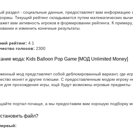
ый раздел - социальные данные, предоставляет вам информацию о 
формы. Текущий рейтинг складывается путем математических вычис
ажет вам активность игроков в формировании рейтинга. К примеру,
овании и изменить конечные результаты.
ний рейтинг:
4.1
чество голосов:
2300
ание мода: Kids Balloon Pop Game [МОД Unlimited Money]
уженный мод представляет собой деблокированный вариант, где иг
чество монет и другие плюшки. С предоставленным модом игроку н
ия для прохождения игры, ещё будут возможны игровые предметы.
щайте портал почаще, а мы предоставим вам хорошую подборку мо
установить файл?
первый: