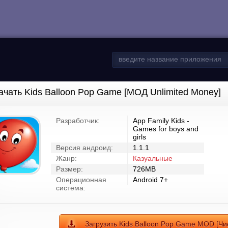
ачать Kids Balloon Pop Game [МОД Unlimited Money]
Разработчик:
App Family Kids -
Games for boys and
girls
Версия андроид:
1.1.1
Жанр:
Казуальные
Размер:
726MB
Операционная
Android 7+
система:
Загрузить Kids Balloon Pop Game MOD [Ч