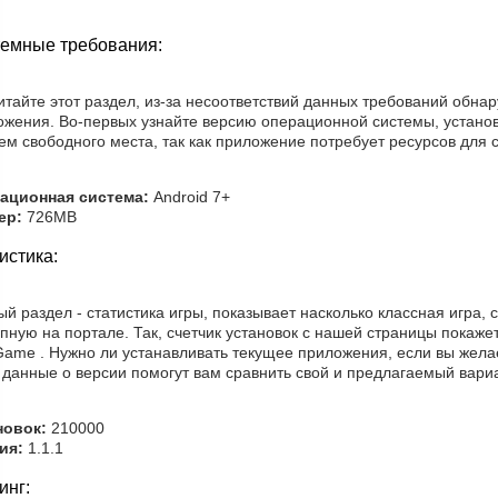
емные требования:
тайте этот раздел, из-за несоответствий данных требований обна
ожения. Во-первых узнайте версию операционной системы, установ
ем свободного места, так как приложение потребует ресурсов для с
ационная система:
Android 7+
ер:
726MB
истика:
й раздел - статистика игры, показывает насколько классная игра, 
пную на портале. Так, счетчик установок с нашей страницы покажет,
Game . Нужно ли устанавливать текущее приложения, если вы жела
 данные о версии помогут вам сравнить свой и предлагаемый вари
новок:
210000
ия:
1.1.1
инг: