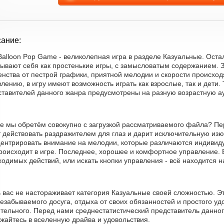
ание:
 Balloon Pop Game - великолепная игра в разделе Казуальные. Ост
зывают себя как простенькие игры, с замысловатым содержанием. 
нства от пестрой графики, приятной мелодии и скорости происход
лению, в игру имеют возможность играть как взрослые, так и дети.
ставителей данного жанра предусмотрены на разную возрастную а
е мы обретём совокупно с загрузкой рассматриваемого файла? Пер
 действовать раздражителем для глаз и дарит исключительную изю
центрировать внимание на мелодии, которые различаются индивид
роисходит в игре. Последнее, хорошее и комфортное управление. В
одимых действий, или искать кнопки управления - всё находится н
ь вас не настораживает категория Казуальные своей сложностью. 
езабываемого досуга, отдыха от своих обязанностей и простого удо
ительного. Перед нами среднестатистический представитель данно
жайтесь в вселенную драйва и удовольствия.