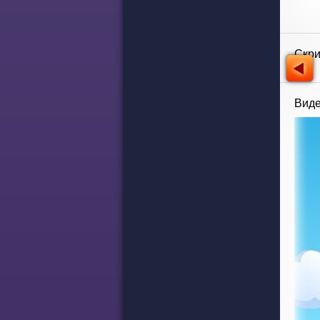
Скр
Виде