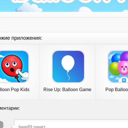
ожие приложения:
lloon Pop Kids
Rise Up: Balloon Game
Pop Balloo
earning Game
ентарии:
bage89 пишет: