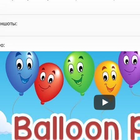
иншоты:
о: