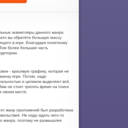
альные экземпляры данного жанра
Зато вы обретёте большую массу
ящего в игре. Благодаря понятному
 Тем более большая часть
удиторию.
вое - красивую графику, которая не
минку игре. Потом, надо
уальностью и целиком выделяют всё,
ам не стоит тратить время на поиск
а своем месте.
Этот жанр приложений был разработана
вольствия. Не надо ждать чего-то
го жанра, поэтому не размышляя