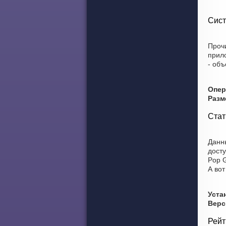
Сист
Прочи
прил
- объ
Опер
Разм
Стат
Данны
досту
Pop 
А вот
Уста
Верс
Рейт