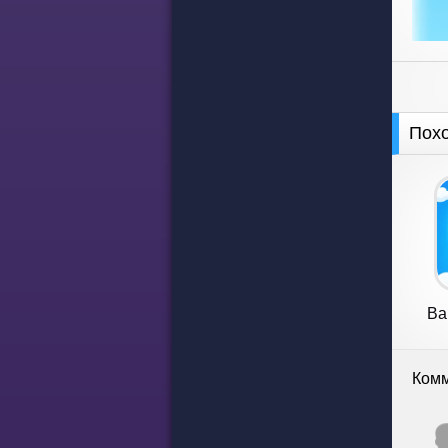
Пох
Ba
L
Комм