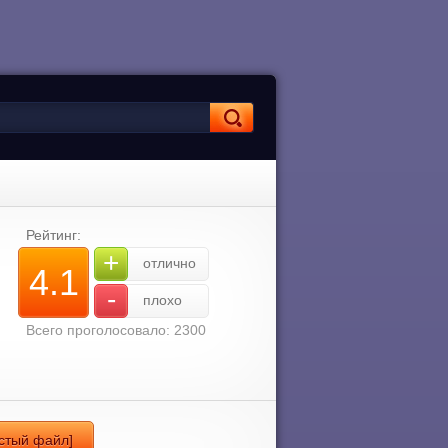
Рейтинг:
+
отлично
4.1
-
плохо
Всего проголосовало: 2300
истый файл]