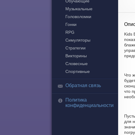
Обучающие
Музыкальные
Головоломки
Опис
Гонки
RPG
Kids
пока
Симуляторы
блаже
Стратегии
управ
Викторины
пред
Словесные
Спортивные
Что ж
будет
Обратная связь
скон
что п
необх
Политика
конфиденциальности
Пуст
для н
знач
погру