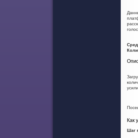
Данн
плат
расск
голос
Сред
Коли
Опис
Загр
коли
усил
Посе
Как 
Шаг 