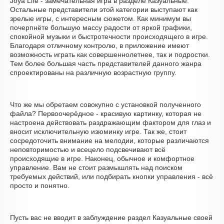
Joya Life - замечательная игра в разделе Казуальные.
Остальные представители этой категории выступают как
зрелые игры, с интересным сюжетом. Как минимум вы
почерпнёте большую массу радости от яркой графики,
спокойной музыки и быстротечности происходящего в игре.
Благодаря отличному контролю, в приложение имеют
возможность играть как совершеннолетнее, так и подростки.
Тем более большая часть представителей данного жанра
спроектированы на различную возрастную группу.
Что же мы обретаем совокупно с установкой полученного
файла? Первоочерёдное - красивую картинку, которая не
настроена действовать раздражающим фактором для глаз и
вносит исключительную изюминку игре. Так же, стоит
сосредоточить внимание на мелодии, которые различаются
неповторимостью и всецело подсвечивают всё
происходящие в игре. Наконец, обычное и комфортное
управление. Вам не стоит размышлять над поиском
требуемых действий, или подбирать кнопки управления - всё
просто и понятно.
Пусть вас не вводит в заблуждение раздел Казуальные своей