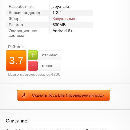
Разработчик:
Joya Life
Версия андроид:
1.2.4
Жанр:
Казуальные
Размер:
630MB
Операционная
Android 6+
система:
Рейтинг:
+
отлично
3.7
-
плохо
Всего проголосовало: 4200
Скачать Joya Life (Проверенный мод)
Описание: